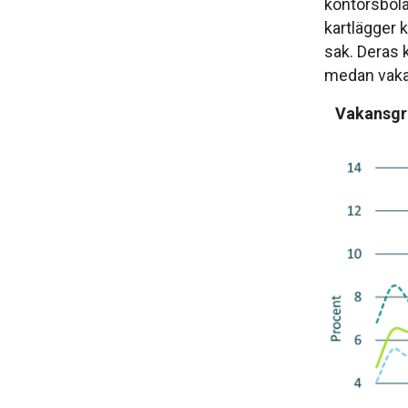
kontorsbola
kartlägger 
sak. Deras 
medan vakan
Vakansgra