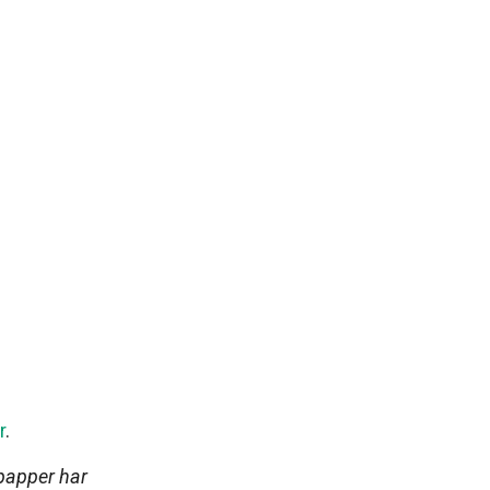
r
.
epapper har