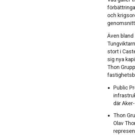
förbättring
och krigsor
genomsnitt
Även bland 
Tungviktarn
stort i Cast
sig nya kap
Thon Gruppe
fastighetsb
Public Pr
infrastru
där Aker-
Thon Gru
Olav Tho
represen