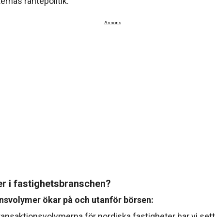
ernas räntepolitik.
Annons
r i fastighetsbranschen?
nsvolymer ökar på och utanför börsen:
ransaktionsvolymerna för nordiska fastigheter har vi sett 