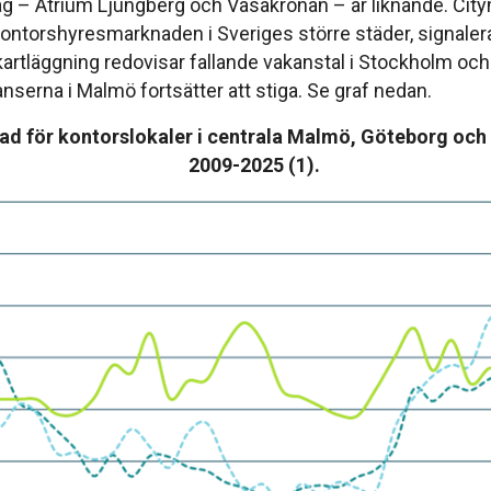
g – Atrium Ljungberg och Vasakronan – är liknande. Cit
kontorshyresmarknaden i Sveriges större städer, signal
kartläggning redovisar fallande vakanstal i Stockholm oc
serna i Malmö fortsätter att stiga. Se graf nedan.
d för kontorslokaler i centrala Malmö, Göteborg och
2009-2025 (1).