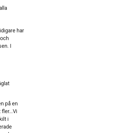
lla
digare har
 och
en. I
glat
en på en
 fler…Vi
lt i
erade