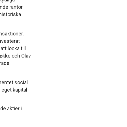
ande räntor
historiska
nsaktioner.
nvesterat
tt locka till
Røkke och Olav
erade
mentet social
eget kapital
e aktier i