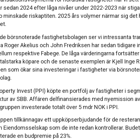
ar sedan 2024 efter låga nivåer under 2022-2023 när stig
o minskade riskaptiten. 2025 års volymer närmar sig det 
et.
de börsnoterade fastighetsbolagen ser vi intressanta tra
a Roger Akelius och John Fredriksen har sedan tidigare i
ellum respektive Fabege. De låga värderingarna fortsätter a
italstarka köpare och de senaste exemplen är Kjell Inge 
n som ökar sina investeringar i fastigheter via börsnot
olag.
operty Invest (PPI) köpte en portfölj av fastigheter i seg
ktur av SBB. Affären delfinansierades med nyemission av 
gruppen investerade totalt över 5 mdr NOK i PPI.
ppen tillkännagav ett uppköpserbjudande för de resterand
n Eiendomsselskap som de inte redan kontrollerar. Budet
terade en budpremie på 23%.