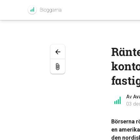
Ränte
kont
fasti
Av
Av
03 de
Börserna r
en amerika
den nordis