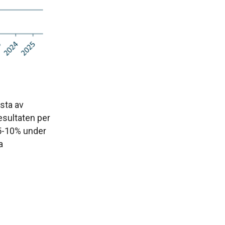
esta av
esultaten per
 5-10% under
a