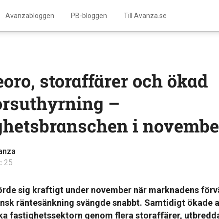
Avanzabloggen
PB-bloggen
Till Avanza.se
oro, storaffärer och ökad
orsuthyrning –
ghetsbranschen i novembe
anza
c 25
örde sig kraftigt under november när marknadens förv
nsk räntesänkning svängde snabbt. Samtidigt ökade ak
ka fastighetssektorn genom flera storaffärer, utbredd