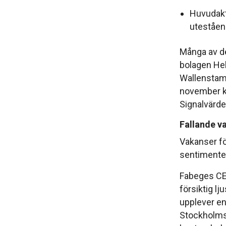
Huvudakti
uteståen
Många av de
bolagen Heb
Wallenstam 
november k
Signalvärde
Fallande v
Vakanser f
sentimentet
Fabeges CEO
försiktig lj
upplever en
Stockholms