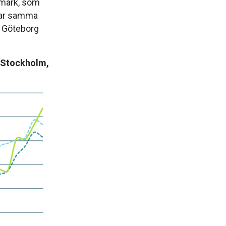
ymark, som
erar samma
h Göteborg
 Stockholm,