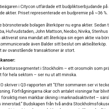
eägaren i Citycon utfärdade ett budpliktserbjudande på a
de aktier. Priset representerade en budpremie på ~36 %.
 börsnoterade bolagen återköper nu egna aktier. Sedan ti
a, Hufvudstaden, John Mattson, Neobo, Nivika, Stenhus
aktiverat sina mandat att återköpa sin egen aktie via börs
ommunicerade även Balder sitt beslut om aktieåterköp.
t av ovanstående transaktioner är stort.
akanser:
ör kontorssegmentet i Stockholm – ett orosmoln som prä
 för hela sektorn – ser nu ut att minska.
 skriver i Q3-rapporten att “Efter sommaren ser vi teck
usning. Förfrågningarna ökar och antalet visningar har blivit
 försiktig men märkbar ökning i marknadsaktivitet – särski
 innerstad.” Budskapen från två andra Stockholmsfokus