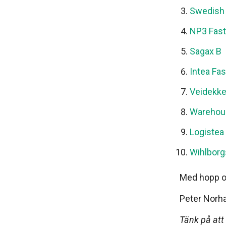
Swedish 
NP3 Fast
Sagax B
Intea Fas
Veidekk
Warehou
Logistea
Wihlborg
Med hopp om
Peter Norh
Tänk på att