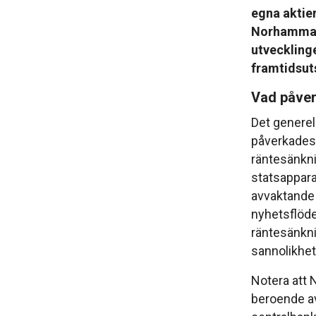
egna aktier
Norhammar
utveckling
framtidsuts
Vad påve
Det generel
påverkades 
räntesänkn
statsappara
avvaktande 
nyhetsflöde
räntesänkni
sannolikhet
Notera att 
beroende av