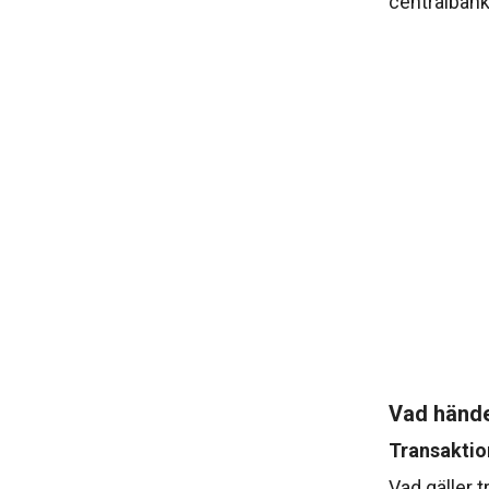
centralbank
Vad hände
Transaktio
Vad gäller t