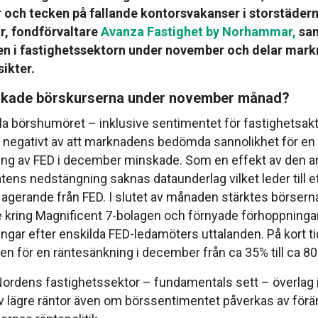
 och tecken på fallande kontorsvakanser i storstädern
, fondförvaltare
Avanza Fastighet by Norhammar,
sam
en i fastighetssektorn under november och delar mar
ikter.
rkade börskurserna under november månad?
la börshumöret – inklusive sentimentet för fastighetsakt
negativt av att marknadens bedömda sannolikhet för en
ing av FED i december minskade. Som en effekt av den 
tens nedstängning saknas dataunderlag vilket leder till e
agerande från FED. I slutet av månaden stärktes börserna
 kring Magnificent 7-bolagen och förnyade förhoppninga
ngar efter enskilda FED-ledamöters uttalanden. På kort ti
en för en räntesänkning i december från ca 35% till ca 80
Nordens fastighetssektor – fundamentals sett – överlag i
 lägre räntor även om börssentimentet påverkas av förän