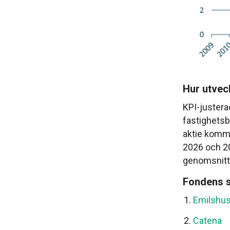
Hur utvec
KPI-justera
fastighetsb
aktie komme
2026 och 20
genomsnitt
Fondens s
Emilshus
Catena