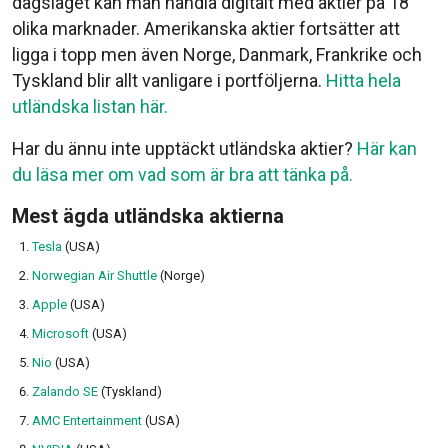
dagsläget kan man handla digitalt med aktier på 18
olika marknader. Amerikanska aktier fortsätter att
ligga i topp men även Norge, Danmark, Frankrike och
Tyskland blir allt vanligare i portföljerna.
Hitta hela
utländska listan här.
Har du ännu inte upptäckt utländska aktier?
Här kan
du läsa mer om vad som är bra att tänka på.
Mest ägda utländska aktierna
Tesla
(USA)
Norwegian Air Shuttle
(Norge)
Apple
(USA)
Microsoft
(USA)
Nio
(USA)
Zalando SE
(Tyskland)
AMC Entertainment
(USA)