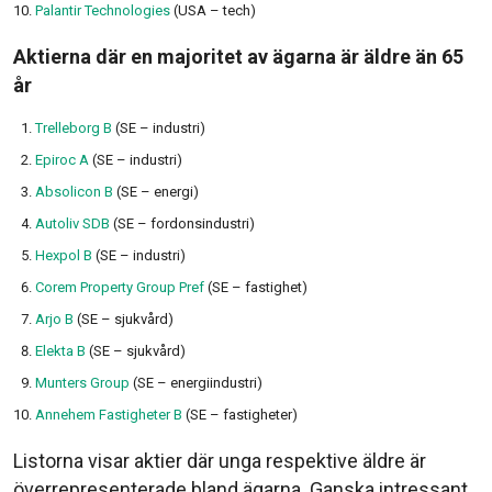
Palantir Technologies
(USA – tech)
Aktierna där en majoritet av ägarna är äldre än 65
år
Trelleborg B
(SE – industri)
Epiroc A
(SE – industri)
Absolicon B
(SE – energi)
Autoliv SDB
(SE – fordonsindustri)
Hexpol B
(SE – industri)
Corem Property Group Pref
(SE – fastighet)
Arjo B
(SE – sjukvård)
Elekta B
(SE – sjukvård)
Munters Group
(SE – energiindustri)
Annehem Fastigheter B
(SE – fastigheter)
Listorna visar aktier där unga respektive äldre är
överrepresenterade bland ägarna. Ganska intressant