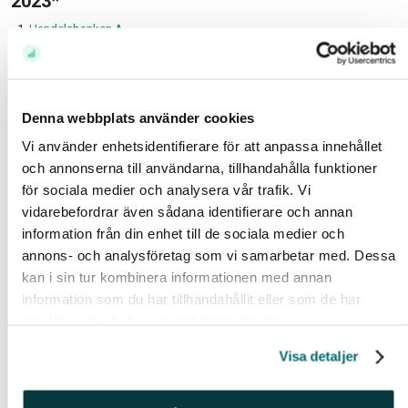
2023*
Handelsbanken A
SBB B
Intrum
SSAB B
Denna webbplats använder cookies
Volvo B
Vi använder enhetsidentifierare för att anpassa innehållet
Hexatronic
och annonserna till användarna, tillhandahålla funktioner
Investor B
för sociala medier och analysera vår trafik. Vi
vidarebefordrar även sådana identifierare och annan
Ericsson B
information från din enhet till de sociala medier och
New Wave B
annons- och analysföretag som vi samarbetar med. Dessa
Cibus Nordic real Estate
kan i sin tur kombinera informationen med annan
information som du har tillhandahållit eller som de har
*Sorterat på störst nettoköp från 2023-01-03 tom
samlat in när du har använt deras tjänster.
2023-06-01
Visa detaljer
Aktierna med flest nya ägare 2023:
SSAB B