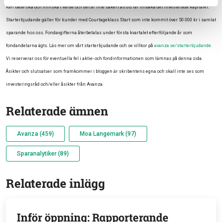
kan både öka och minska i värde och det är inte säkert att du får tillbaka det investerade kapitalet.
Starterbjudande gäller för kunder med Courtageklass Start som inte kommit över 50 000 kr i samlat
sparande hos oss. Fondavgifterna återbetalas under första kvartalet efterföljande år som
fondandelarna ägts. Läs mer om vårt starterbjudande och se villkor på
avanza.se/starterbjudande.
Vi reserverar oss för eventuella fel i aktie- och fondinformationen som lämnas på denna sida.
Åsikter och slutsatser som framkommer i bloggen är skribentens egna och skall inte ses som
investeringsråd och/eller åsikter från Avanza.
Relaterade ämnen
Avanza (459)
Moa Langemark (97)
Sparanalytiker (89)
Relaterade inlägg
Inför öppning: Rapporterande