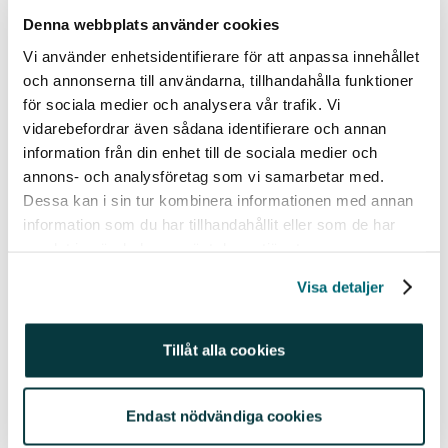
Få tillbaka alla fondavgifter i början på din
sparresa
Denna webbplats använder cookies
För att ge alla som är i början av sin sparresa och
Vi använder enhetsidentifierare för att anpassa innehållet
och annonserna till användarna, tillhandahålla funktioner
ännu inte kommit över 50 000 kronor i sparkapital en
för sociala medier och analysera vår trafik. Vi
extra boost ger vi tillbaka alla fondavgifter. Det sker
vidarebefordrar även sådana identifierare och annan
helt automatiskt, oavsett vilka fonder du väljer.
information från din enhet till de sociala medier och
Dessutom handlar du aktier från 0 kr på
annons- och analysföretag som vi samarbetar med.
Stockholmsbörsen.
Här kan du läsa mer om hur detta
Dessa kan i sin tur kombinera informationen med annan
funkar.
information som du har tillhandahållit eller som de har
samlat in när du har använt deras tjänster.
Vill du själva komma igång med din egen sparresa?
Här kan du läsa vidare kring hur man sätter upp ett
Visa detaljer
konto och väljer sparform
.
Lycka till med Din sparresa!
Tillåt alla cookies
/Moa
Endast nödvändiga cookies
Historisk avkastning är ingen garanti för framtida avkastning. En investering i värdepapper/fonder