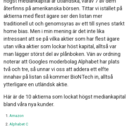
högst mediankapital är utländska, varav 7 av dem
återfinns på amerikanska börsen. Tittar vi istället på
aktierna med flest ägare ser den listan mer
traditionell ut och genomsyras av ett till synes starkt
home bias. Men i min mening är det inte lika
intressant att se på vilka aktier som har flest ägare
utan vilka aktier som lockar höst kapital, alltså var
man lägger störst del av plånboken. Vän av ordning
noterar att Googles moderbolag Alphabet har plats
två och tre, så unnar vi oss att addera ett elfte
innahav på listan så kommer BioNTech in, alltså
ytterligare en utländsk aktie.
Här är de 10 aktierna som lockat högst mediankapital
bland våra nya kunder.
Amazon
Alphabet C