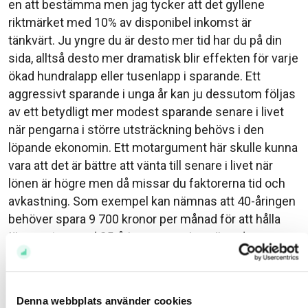
en att bestämma men jag tycker att det gyllene
riktmärket med 10% av disponibel inkomst är
tänkvärt. Ju yngre du är desto mer tid har du på din
sida, alltså desto mer dramatisk blir effekten för varje
ökad hundralapp eller tusenlapp i sparande. Ett
aggressivt sparande i unga år kan ju dessutom följas
av ett betydligt mer modest sparande senare i livet
när pengarna i större utsträckning behövs i den
löpande ekonomin. Ett motargument här skulle kunna
vara att det är bättre att vänta till senare i livet när
lönen är högre men då missar du faktorerna tid och
avkastning. Som exempel kan nämnas att 40-åringen
behöver spara 9 700 kronor per månad för att hålla
jämna steg med 25-åringen som jag nämnde ovan,
alltså ingen fläskfilé på fredag kväll.
Om sparandet gör att du behöver sänka din upplevda
livskvalitet så kanske du ska spara lite mindre, men
Denna webbplats använder cookies