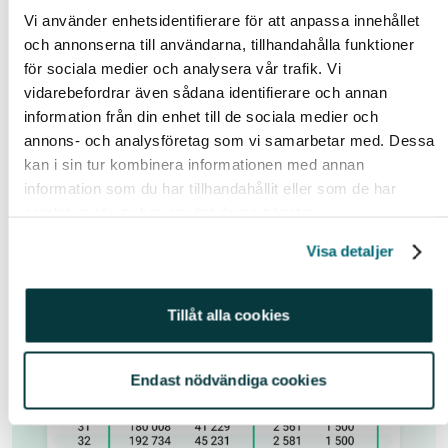
där tror jag inte att vi är idag. Kom ihåg att sparande är
Vi använder enhetsidentifierare för att anpassa innehållet
uppskjuten konsumtion. Ju mer du sparar idag desto
och annonserna till användarna, tillhandahålla funktioner
mer kommer du kunna möjliggöra senare i livet.
för sociala medier och analysera vår trafik. Vi
vidarebefordrar även sådana identifierare och annan
information från din enhet till de sociala medier och
annons- och analysföretag som vi samarbetar med. Dessa
kan i sin tur kombinera informationen med annan
information som du har tillhandahållit eller som de har
samlat in när du har använt deras tjänster.
Visa detaljer
Tillåt alla cookies
Endast nödvändiga cookies