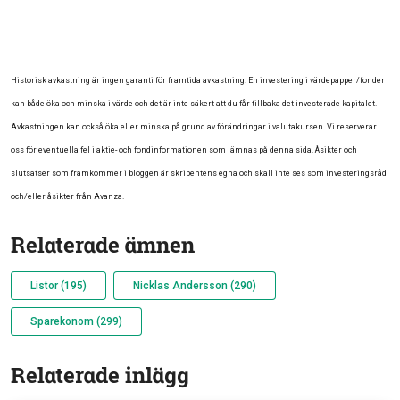
Historisk avkastning är ingen garanti för framtida avkastning. En investering i värdepapper/fonder
kan både öka och minska i värde och det är inte säkert att du får tillbaka det investerade kapitalet.
Avkastningen kan också öka eller minska på grund av förändringar i valutakursen. Vi reserverar
oss för eventuella fel i aktie- och fondinformationen som lämnas på denna sida. Åsikter och
slutsatser som framkommer i bloggen är skribentens egna och skall inte ses som investeringsråd
och/eller åsikter från Avanza.
Relaterade ämnen
Listor (195)
Nicklas Andersson (290)
Sparekonom (299)
Relaterade inlägg