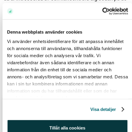
som ligger i toppen. De som ligger i botten har redan
diskvalificerat sig.
Lycka till!
Denna webbplats använder cookies
//Johanna
Vi använder enhetsidentifierare för att anpassa innehållet
och annonserna till användarna, tillhandahålla funktioner
Relaterade ämnen
för sociala medier och analysera vår trafik. Vi
vidarebefordrar även sådana identifierare och annan
@johannakull (220)
Bolån (78)
Räntor (57)
information från din enhet till de sociala medier och
annons- och analysföretag som vi samarbetar med. Dessa
kan i sin tur kombinera informationen med annan
Relaterade inlägg
information som du har tillhandahållit eller som de har
samlat in när du har använt deras tjänster.
Allt du behöver veta för ett smart
Visa detaljer
bolån
Av
Felicia Schön
Tillåt alla cookies