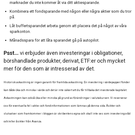
marknader du inte kommer åt via ditt aktiesparande.
Kombinera ett fondsparande med någon eller några aktier som du tror
på.
Låt buffertsparandet arbeta genom att placera det på något av våra
sparkonton.
Månadsspara för att låta sparandet gå på autopilot.
Psst…
vi erbjuder även investeringar i obligationer,
börshandlade produkter, derivat, ETF:er och mycket
mer för den som är intresserad av det.
Historisk avkastning är ingen garanti för framtida avkastning. En investering i värdepapper/fonder
kan både öka och minska i värde och det är inte säkert att du får tillbaka det investerade kapitalet.
Avkastningen kan också öka eller minska på grund av förändringar i valutakursen. Vi reserverar
oss för eventuella fel i aktie- och fondinformationen som lämnas på denna sida. Åsikter och
slutsatser som framkommer i bloggen är skribentens egna och skall inte ses som investeringsråd
och/eller åsikter från Avanza.