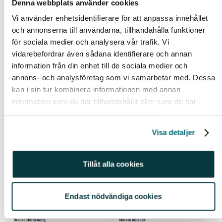
Har du många olika fondinnehav så är
Min
Denna webbplats använder cookies
Fondportföljanalys ett kraftfullt verktyg som ger en
Vi använder enhetsidentifierare för att anpassa innehållet
bra överblick över vilka aktier du redan har exponering
och annonserna till användarna, tillhandahålla funktioner
mot
. Antingen för att få inspiration till vilka aktier du
för sociala medier och analysera vår trafik. Vi
ska köpa eller för att säkerställa att det inte blir kaka
vidarebefordrar även sådana identifierare och annan
information från din enhet till de sociala medier och
på kaka. Tjänsten ger nämligen en samlad bild över
annons- och analysföretag som vi samarbetar med. Dessa
din exponering mot länder, branscher och största
kan i sin tur kombinera informationen med annan
innehav bland samtliga fonder i ditt sparande.
information som du har tillhandahållit eller som de har
samlat in när du har använt deras tjänster.
Visa detaljer
Tillåt alla cookies
Endast nödvändiga cookies