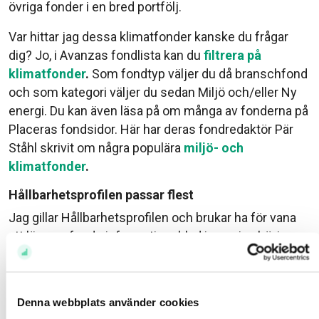
övriga fonder i en bred portfölj.
Var hittar jag dessa klimatfonder kanske du frågar
dig? Jo, i Avanzas fondlista kan du
filtrera på
klimatfonder
.
Som fondtyp väljer du då branschfond
och som kategori väljer du sedan Miljö och/eller Ny
energi. Du kan även läsa på om många av fonderna på
Placeras fondsidor. Här har deras fondredaktör Pär
Ståhl skrivit om några populära
miljö- och
klimatfonder
.
Hållbarhetsprofilen passar flest
Jag gillar Hållbarhetsprofilen och brukar ha för vana
att läsa en fonds informationsblad innan jag börjar
spara i en fond. Det tar självklart lite tid, men det är i
mina ögon 10 välinvesterade minuter.
Hållbarhetsprofilen använder jag framför allt när jag
Denna webbplats använder cookies
väljer global- och Sverigefond. Fonderna som utgör