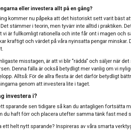
ngarna eller investera allt på en gång?
ng kommer nu påpeka att det historiskt sett varit bäst att
Det stämmer i teorin, men tyvärr inte alltid i praktiken. De
 vi är fullkomligt rationella och inte får ont i magen och 
ar kraftigt och värdet på våra nyinsatta pengar minskar. De
t.
nligaste misstagen, är att vi blir ”rädda” och säljer när d
sen. Denna fälla är också betydligt mer vanlig om vi nylig
elopp. Alltså: För de allra flesta är det därför betydligt bät
ngarna genom att investera lite i taget.
g investera i?
tt sparande sen tidigare så kan du antagligen fortsätt
m du haft förr och placera utefter samma tänk fast med s
ta ett helt nytt sparande? Inspireras av våra smarta verkt