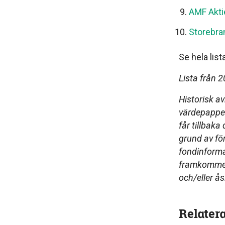
AMF Akti
Storebra
Se hela lis
Lista från 
Historisk av
värdepapper
får tillbaka
grund av för
fondinforma
framkommer 
och/eller ås
Relater