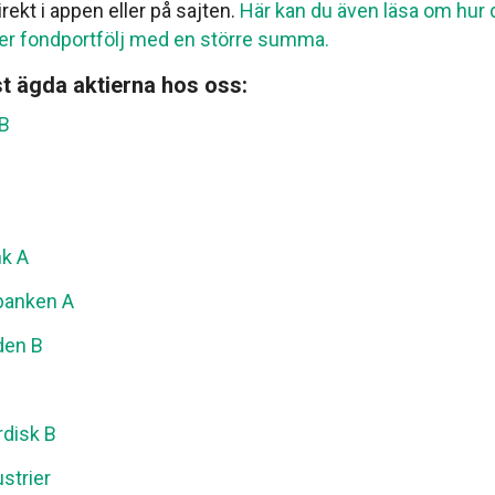
irekt i appen eller på sajten.
Här kan du även läsa om hur 
ller fondportfölj med en större summa.
t ägda aktierna hos oss:
 B
k A
banken A
den B
disk B
strier