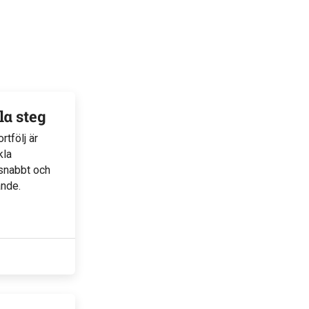
kla steg
tfölj är
kla
u snabbt och
ande.