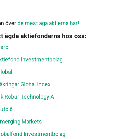
tan över
de mest äga aktierna här!
st ägda
aktie
fonderna hos oss:
ero
Aktiefond Investmentbolag
lobal
äkringar Global Index
k Robur Technology A
uto 6
merging Markets
Globalfond Investmentbolag