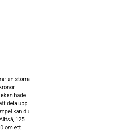
rar en större
kronor
rleken hade
 att dela upp
xempel kan du
Alltså, 125
00 om ett