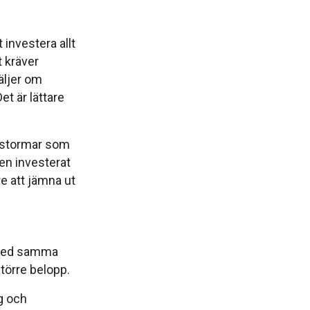
 investera allt
t kräver
säljer om
t är lättare
et stormar som
en investerat
tre att jämna ut
a med samma
törre belopp.
yg och