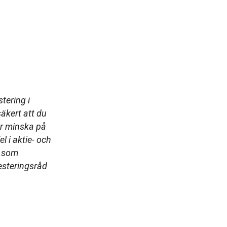
tering i
äkert att du
er minska på
l i aktie- och
r som
esteringsråd