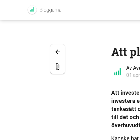
Att p
Av
Av
01 apr
Att investe
investera 
tankesätt o
till det och
överhuvudt
Kanske har 