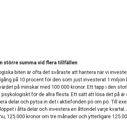
n större summa vid flera tillfällen
iska biten är ofta det svåraste att hantera när vi investe
dgång på 10 procent för den som just investerat 1 miljon 
 värdet på minskar med 100 000 kronor. Ett tapp i den sto
t psykologiskt för de allra flesta. Ett sätt att lösa det på är
lera delar och pytsa in det i aktiefonden pö om pö. Till e
oppet i åtta delar och investera en åttondel varje kvartal. 
nu, 125 000 kronor om tre månader och ytterligare 125 0