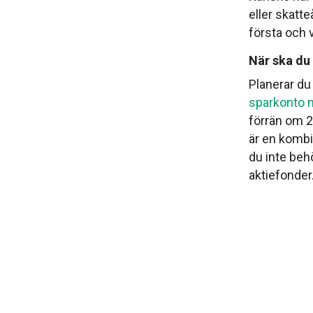
eller skatt
första och v
När ska du
Planerar du
sparkonto m
förrän om 2
är en kombin
du inte behö
aktiefonder