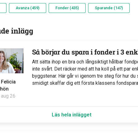
Avanza (459)
Fonder (435)
Sparande (147)
ade inlägg
Så börjar du spara i fonder i 3 en
Att sätta ihop en bra och långsiktigt hållbar fondpor
inte svårt. Det räcker med att ha koll på ett par en
byggstenar. Här går vi igenom tre steg för hur d
v
Felicia
smidigt skaffar dig ett första klassens fondspar
hön
 aug 26
Läs hela inlägget