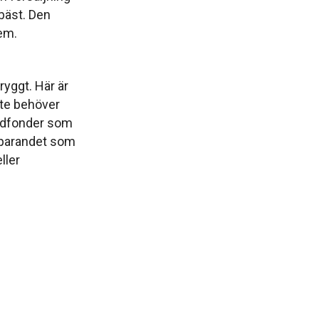
bäst. Den
dem.
ryggt. Här är
nte behöver
andfonder som
 sparandet som
ller