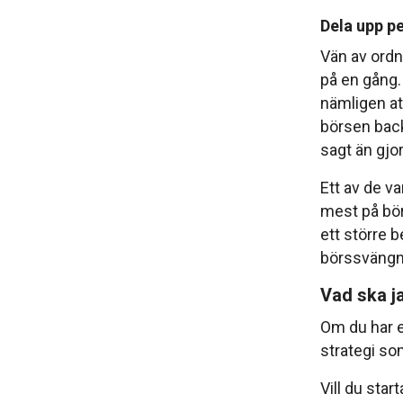
Dela upp pe
Vän av ordni
på en gång. 
nämligen att
börsen back
sagt än gjor
Ett av de va
mest på bör
ett större b
börssvängni
Vad ska ja
Om du har e
strategi so
Vill du star