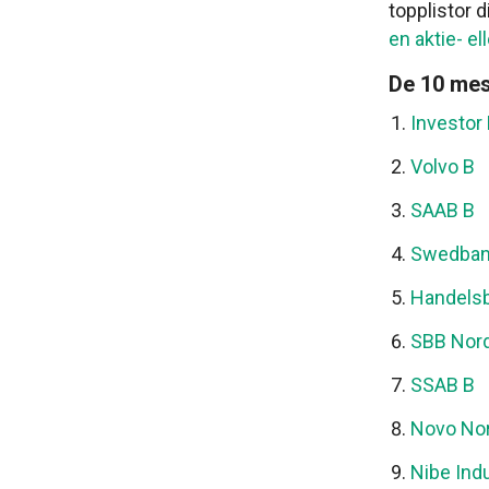
topplistor d
en aktie- e
De 10 mes
Investor
Volvo B
SAAB B
Swedban
Handels
SBB Nor
SSAB B
Novo Nor
Nibe Indu