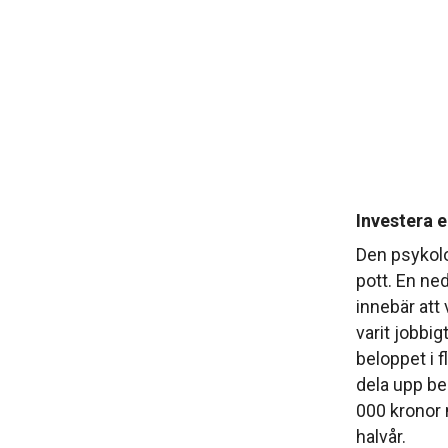
Investera e
Den psykolog
pott. En ne
innebär att
varit jobbig
beloppet i f
dela upp bel
000 kronor 
halvår.