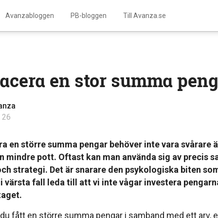
Avanzabloggen
PB-bloggen
Till Avanza.se
lacera en stor summa peng
anza
 26
ra en större summa pengar behöver inte vara svårare ä
en mindre pott. Oftast kan man använda sig av precis
ch strategi. Det är snarare den psykologiska biten so
 i värsta fall leda till att vi inte vågar investera pengarn
aget.
du fått en större summa pengar i samband med ett arv, e