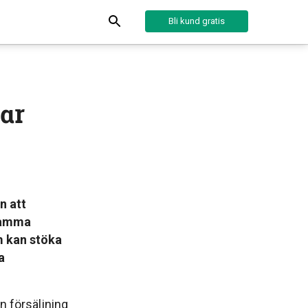
Bli kund gratis
ar
n att
 samma
m kan stöka
a
n försäljning