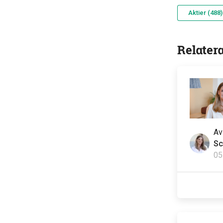
Aktier (488)
Relater
A
Sc
05