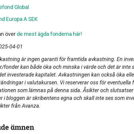
efond Global
nd Europa A SEK
tan över
de mest ägda fonderna här!
2025-04-01
kastning är ingen garanti för framtida avkastning. En inves
/fonder kan både öka och minska i värde och det är inte s
 det investerade kapitalet. Avkastningen kan också öka ell
ändringar i valutakursen. Vi reserverar oss för eventuella fe
tionen som lämnas på denna sida. Åsikter och slutsatse
i bloggen är skribentens egna och skall inte ses som inv
ikter från Avanza.
ade ämnen