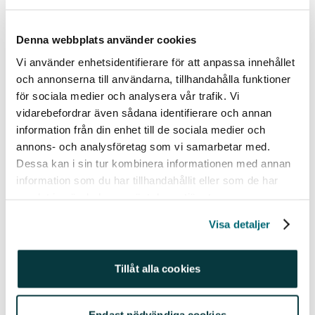
Denna webbplats använder cookies
Kompatibel för Android 5.0 och senare
Vi använder enhetsidentifierare för att anpassa innehållet
och annonserna till användarna, tillhandahålla funktioner
Appen är till för dig som har en Android 5.0 och
för sociala medier och analysera vår trafik. Vi
senare. Det valet har vi gjort eftersom vi ville
vidarebefordrar även sådana identifierare och annan
fokusera på en bra användarupplevelse och en
information från din enhet till de sociala medier och
design som stöds först från och med dessa
annons- och analysföretag som vi samarbetar med.
versioner . För telefoner med äldre operativsystem
Dessa kan i sin tur kombinera informationen med annan
finns den tidigare appen, som innehåller samma
information som du har tillhandahållit eller som de har
basfunktionalitet.
samlat in när du har använt deras tjänster.
Har du fler tips, idéer och synpunkter får du mer än
Visa detaljer
gärna kommentera inlägget.
Tillåt alla cookies
Relaterade ämnen
Okategoriserade (50)
Endast nödvändiga cookies