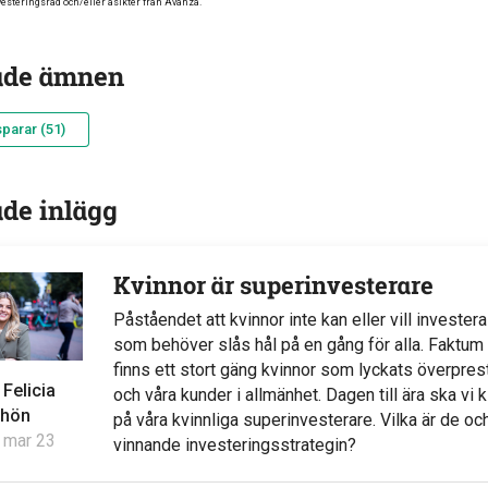
esteringsråd och/eller åsikter från Avanza.
ade ämnen
parar (51)
ade inlägg
Kvinnor är superinvesterare
Påståendet att kvinnor inte kan eller vill invester
som behöver slås hål på en gång för alla. Faktum 
finns ett stort gäng kvinnor som lyckats överpre
v
Felicia
och våra kunder i allmänhet. Dagen till ära ska vi 
hön
på våra kvinnliga superinvesterare. Vilka är de oc
 mar 23
vinnande investeringsstrategin?