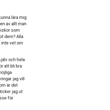
kunna lära mig
ten av allt man
niskor som
mot dem? Alla
ag inte vet om
själv och hela
r att bli bra
öjliga
ngar jag vill
om är det
ticker jag ut
sse för