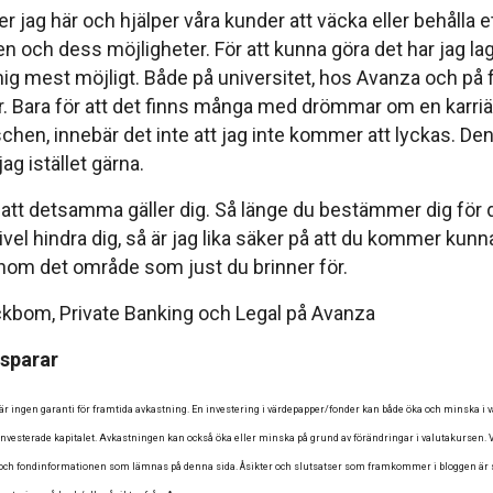
r jag här och hjälper våra kunder att väcka eller behålla e
en och dess möjligheter. För att kunna göra det har jag l
 mig mest möjligt. Både på universitet, hos Avanza och på fr
r. Bara för att det finns många med drömmar om en karria
chen, innebär det inte att jag inte kommer att lyckas. D
g istället gärna.
att detsamma gäller dig. Så länge du bestämmer dig för 
vivel hindra dig, så är jag lika säker på att du kommer kunna
nom det område som just du brinner för.
kbom, Private Banking och Legal på Avanza
sparar
̈r ingen garanti för framtida avkastning. En investering i värdepapper/fonder kan både öka och minska i vär
t investerade kapitalet. Avkastningen kan också öka eller minska på grund av förändringar i valutakursen. V
e- och fondinformationen som lämnas på denna sida. Åsikter och slutsatser som framkommer i bloggen är