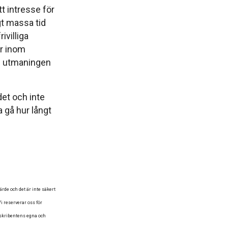
tt intresse för
agt massa tid
ivilliga
̈r inom
en utmaningen
det och inte
 gå hur långt
de och det är inte säkert
i reserverar oss för
 skribentens egna och