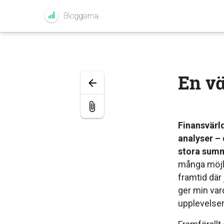
En va
Finansvärl
analyser – 
stora summ
många möjl
framtid där
ger min vard
upplevelser