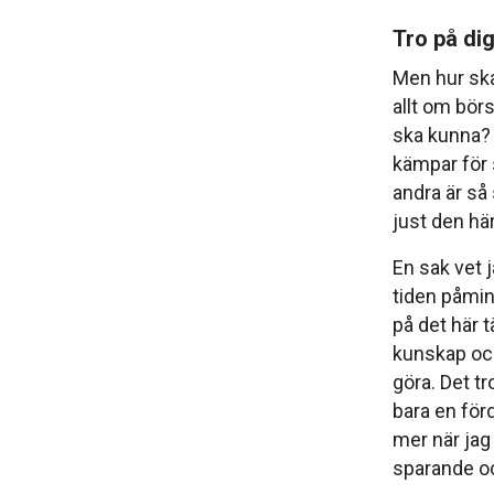
Tro på dig
Men hur ska 
allt om bör
ska kunna? 
kämpar för
andra är så
just den hä
En sak vet ja
tiden påmin
på det här 
kunskap och
göra. Det t
bara en för
mer när jag
sparande och