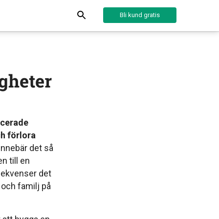
Bli kund gratis
igheter
licerade
h förlora
 innebär det så
 till en
onsekvenser det
och familj på