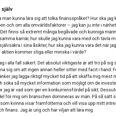
 själv
man kunna lära sig att tolka finansspråket? Hur ska jag 
sen och om alla omvärldsfaktorer – jag kan ju inte i närhe
Det finns så extremt många begåvade och kunniga män
 samma karriär, hur skulle jag kunna vara med och tävla 
 självsäkra i sina åsikter, hur ska jag kunna vara det när j
r aktien kommer stiga eller minska i värde?
g i alla fall säkert. Det absolut viktigaste är att tro på sig 
na sig om att ingen annan heller sitter med facit i hand. Fö
tänker jag lägga riktigt mycket tid på att skaffa mig mest m
 söka så mycket information som möjligt om de investeri
ror jag är vad som ger en konkurrensfördel på sikt. Dessut
del för mig om branschen domineras av män. På så sätt s
 som kvinna visar framfötterna och vill visa upp mitt intre
 finans. Jag är ung och har viljan att lära mig.