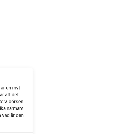
a är en myt
är att det
stera börsen
kika närmare
h vad är den