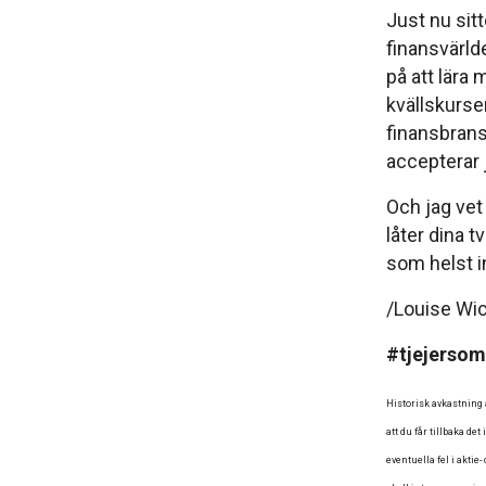
Just nu sitte
finansvärld
på att lära
kvällskurse
finansbrans
accepterar ja
Och jag vet 
låter dina t
som helst i
/Louise Wic
#tjejersom
Historisk avkastning a
att du får tillbaka de
eventuella fel i akti