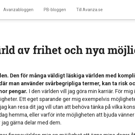
Avanzabloggen
PB-bloggen
Till Avanza.se
̈rld av frihet och nya möjl
den. Den för många väldigt läskiga världen med komp
där man använder svårbegripliga termer, kan ta risk oc
or pengar.
I den världen vill jag göra min karriär. För mig
igheter. Ett eget sparande ger mig exempelvis möjligheten
 jag kan resa dit jag vill utan att behöva tänka på vilka k
ag hemma, eller varför inte möjligheten att bjuda vänner 
 jag gärna delar med dem.