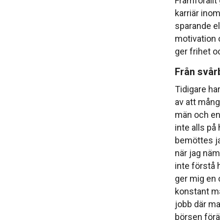
Framförallt
karriär ino
sparande ell
motivation o
ger frihet o
Från svår
Tidigare har
av att mång
män och en 
inte alls på
bemöttes jag
när jag nä
inte första
ger mig en c
konstant må
jobb där ma
börsen föra