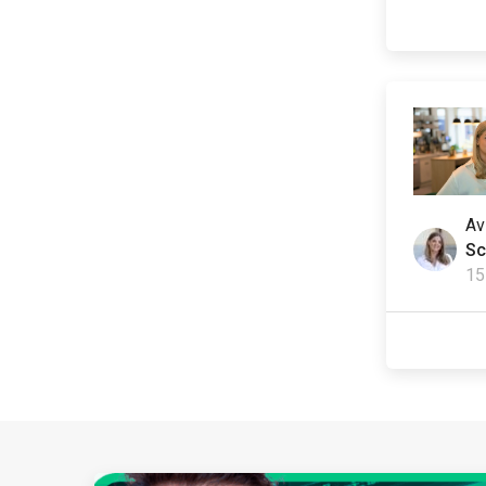
A
Sc
15