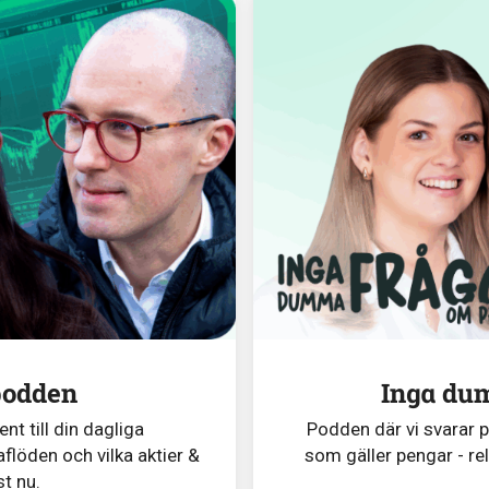
podden
Inga du
t till din dagliga
Podden där vi svarar 
flöden och vilka aktier &
som gäller pengar - re
st nu.