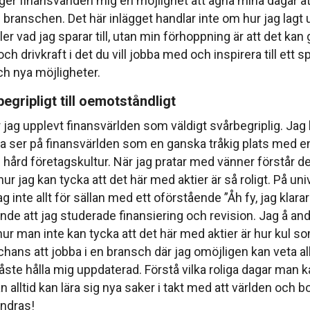
 ger finansvärlden mig en möjlighet att ägna mina dagar å
m branschen. Det här inlägget handlar inte om hur jag lagt
er vad jag sparar till, utan min förhoppning är att det kan 
ch drivkraft i det du vill jobba med och inspirera till ett
ch nya möjligheter.
begripligt till oemotståndligt
 jag upplevt finansvärlden som väldigt svårbegriplig. Jag 
a ser på finansvärlden som en ganska tråkig plats med e
hård företagskultur. När jag pratar med vänner förstår de
 hur jag kan tycka att det här med aktier är så roligt. På un
 inte allt för sällan med ett oförstående ”Åh fy, jag klarar
mnde att jag studerade finansiering och revision. Jag å an
̊ hur man inte kan tycka att det här med aktier är hur kul s
hans att jobba i en bransch där jag omöjligen kan veta allt
ste hålla mig uppdaterad. Förstå vilka roliga dagar man ka
n alltid kan lära sig nya saker i takt med att världen och b
̈ndras!