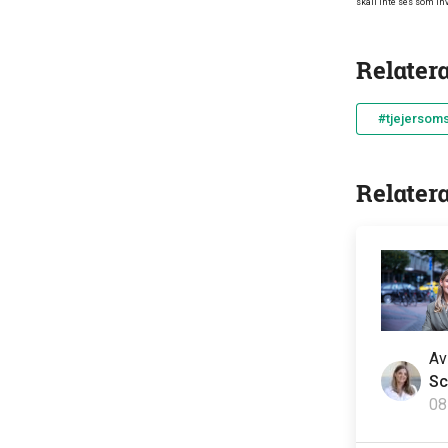
skall inte ses som inv
Relater
#tjejersoms
Relater
A
Sc
08