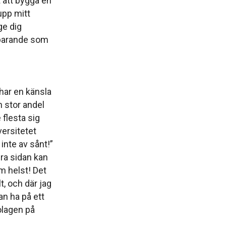
t att bygga en
 upp mitt
ge dig
 sparande som
har en känsla
n stor andel
 flesta sig
iversitetet
 inte av sånt!”
dra sidan kan
om helst! Det
, och där jag
n ha på ett
olagen på