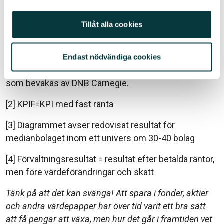
by Norhammar
Källor:
Tillåt alla cookies
[1]
Källa DNB Carnegie Equity Research, maj -26.
Grafen visar börskurs i förhållande till kassaflöde per
Endast nödvändiga cookies
aktie för medianbolaget bland de fastighetsaktier
som bevakas av DNB Carnegie.
[2]
KPIF=KPI med fast ränta
[3]
Diagrammet avser redovisat resultat för
medianbolaget inom ett univers om 30-40 bolag
[4]
Förvaltningsresultat = resultat efter betalda räntor,
men före värdeförändringar och skatt
Tänk på att det kan svänga! Att spara i fonder, aktier
och andra värdepapper har över tid varit ett bra sätt
att få pengar att växa, men hur det går i framtiden vet