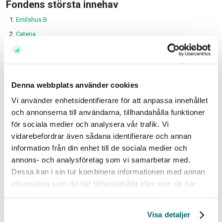
Fondens största innehav
Emilshus B
Catena
Swedish Logistics Property B
Intea Fastigheter B
NP3 Fastigheter
Denna webbplats använder cookies
Sagax B
Vi använder enhetsidentifierare för att anpassa innehållet
Logistea B
och annonserna till användarna, tillhandahålla funktioner
Stendörren Fastigheter B
för sociala medier och analysera vår trafik. Vi
Cibus Real Estate
vidarebefordrar även sådana identifierare och annan
information från din enhet till de sociala medier och
Castellum
annons- och analysföretag som vi samarbetar med.
Se fler innehav eller starta ett månadssparande här.
Dessa kan i sin tur kombinera informationen med annan
information som du har tillhandahållit eller som de har
Med hopp om en fredlig värld och stigande börser,
samlat in när du har använt deras tjänster.
// Peter Norhammar, förvaltare av
Avanza Fastighet
Visa detaljer