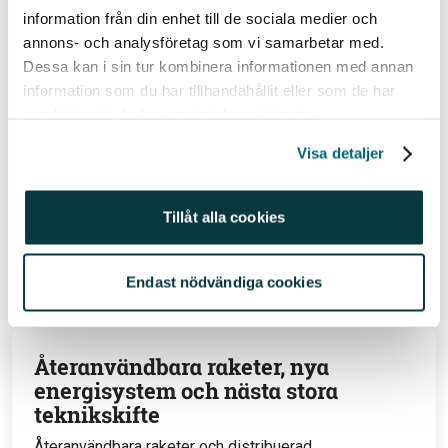
information från din enhet till de sociala medier och
Avkastningen kan också öka eller minska på grund av förändringar i valutakursen. Vi reserverar
annons- och analysföretag som vi samarbetar med.
oss för eventuella fel i aktie- och fondinformationen som lämnas på denna sida. Åsikter och
Dessa kan i sin tur kombinera informationen med annan
slutsatser som framkommer i bloggen är skribentens egna och skall inte ses som investeringsråd
information som du har tillhandahållit eller som de har
och/eller åsikter från Avanza.
samlat in när du har använt deras tjänster.
Relaterade ämnen
Visa detaljer
@johannakull (220)
Fonder (434)
Tillåt alla cookies
Sparekonom (299)
Endast nödvändiga cookies
Relaterade inlägg
Återanvändbara raketer, nya
energisystem och nästa stora
teknikskifte
Återanvändbara raketer och distribuerad