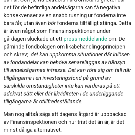
det för de befintliga andelsägarna kan få negativa
konsekvenser av en snabb rusning ur fonderna inte
bara
får,
utan även
bör
fonderna tillfälligt stänga. Detta
är även något som Finansinspektionen under
gårdagen skickade ut ett
pressmeddelande
om. De
påminde fondbolagen om likabehandlingsprincipen
och skrev;
det kan uppkomma situationer där inlösen
av fondandelar kan behöva senareläggas av hänsyn
till andelsägarnas intresse. Det kan röra sig om fall när
tillgångarna i en investeringsfond på grund av
särskilda omständigheter inte kan värderas på ett
adekvat sätt eller där likviditeten i de underliggande
tillgångarna är otillfredsställande.
Man nog alltså säga att dagens åtgärd är uppbackad
av Finansinspektionen och hur trist det än är, är det
minst dåliga alternativet.