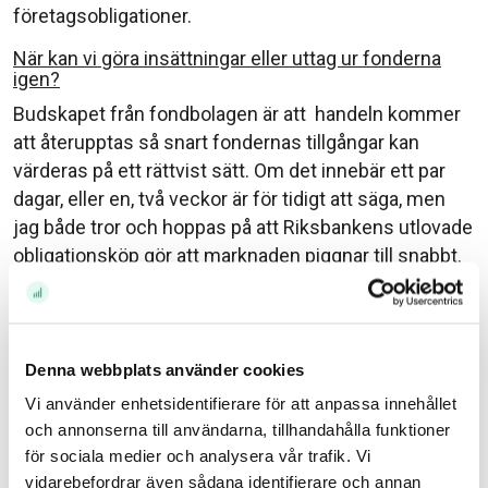
företagsobligationer.
När kan vi göra insättningar eller uttag ur fonderna
igen?
Budskapet från fondbolagen är att handeln kommer
att återupptas så snart fondernas tillgångar kan
värderas på ett rättvist sätt. Om det innebär ett par
dagar, eller en, två veckor är för tidigt att säga, men
jag både tror och hoppas på att Riksbankens utlovade
obligationsköp gör att marknaden piggnar till snabbt.
Hoppas det svarade på era frågor. Har du ytterligare
frågor får du gärna ställa dem i kommentarsfältet
nedan så ska jag svara utifrån bästa förmåga.
Denna webbplats använder cookies
//Johanna
Vi använder enhetsidentifierare för att anpassa innehållet
och annonserna till användarna, tillhandahålla funktioner
för sociala medier och analysera vår trafik. Vi
Historisk avkastning är ingen garanti för framtida avkastning. En investering i värdepapper/fonder
vidarebefordrar även sådana identifierare och annan
kan både öka och minska i värde och det är inte säkert att du får tillbaka det investerade kapitalet.