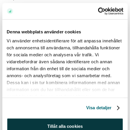
//Johanna
Historisk avkastning är ingen garanti för framtida avkastning. En investering i värdepapper/fonder
kan både öka och minska i värde och det är inte säkert att du får tillbaka det investerade kapitalet.
Denna webbplats använder cookies
Avkastningen kan också öka eller minska på grund av förändringar i valutakursen. Vi reserverar
Vi använder enhetsidentifierare för att anpassa innehållet
oss för eventuella fel i aktie- och fondinformationen som lämnas på denna sida. Åsikter och
och annonserna till användarna, tillhandahålla funktioner
slutsatser som framkommer i bloggen är skribentens egna och skall inte ses som investeringsråd
för sociala medier och analysera vår trafik. Vi
och/eller åsikter från Avanza.
vidarebefordrar även sådana identifierare och annan
information från din enhet till de sociala medier och
Relaterade ämnen
annons- och analysföretag som vi samarbetar med.
Dessa kan i sin tur kombinera informationen med annan
information som du har tillhandahållit eller som de har
@johannakull (220)
Avanza (460)
samlat in när du har använt deras tjänster.
Relaterade inlägg
Visa detaljer
Fastighetsexperten: nya
Tillåt alla cookies