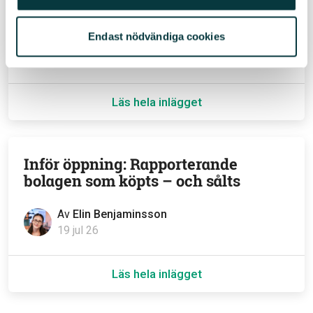
styrkebesked från branschen
Endast nödvändiga cookies
Av
Avanza
06 aug 26
Läs hela inlägget
Inför öppning: Rapporterande
bolagen som köpts – och sålts
Av
Elin Benjaminsson
19 jul 26
Läs hela inlägget