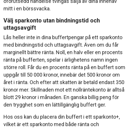
oförutsedd händelse tvingas sälja av dina innehav
mitt i en börssvacka.
Välj sparkonto utan bindningstid och
uttagsavgift
Lås heller inte in dina buffertpengar på ett sparkonto
med bindningstid och uttagsavgift. Även om du får
marginellt bättre ränta. Noll, en halv eller en procents
ränta på bufferten, spelar i ärlighetens namn ingen
större roll. Får du en procents ränta på en buffert som
uppgår till 50 000 kronor, innebär det 500 kronor om
året i ränta. Och efter att skatten är betald endast 350
kronor mer. Skillnaden mot ett nollräntekonto är alltså
blott 29 kronor i månaden. En ganska billig peng för
den trygghet som en lättillgänglig buffert ger.
Hos oss kan du placera din buffert i ett sparkonto+,
vilket är ett sparkonto med både ränta och