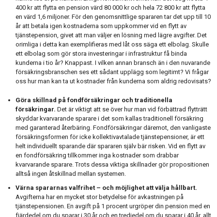
400 kr att flytta en pension värd 80 000 kr och hela 72 800 kr att flytta
en värd 1,6 miljoner. För den genomsnittlige spararen tar det upp till 10
år att betala igen kostnaderna som uppkommer vid en flytt av
tjänstepension, givet att man väljer en lösning med lägre avgifter. Det
orimliga i detta kan exemplifieras med låt oss säga ett elbolag. Skulle
ett elbolag som gör stora investeringar i infrastruktur få binda
kunderna i tio år? Knappast. I vilken annan bransch än i den nuvarande
försäkringsbranschen ses ett sådant upplägg som legitimt? Vi frågar
oss hur man kan ta ut kostnader från kunderna som aldrig redovisats?
Göra skillnad på fondförsäkringar och traditionella
försäkringar.
Det är viktigt att se över hur man vid förbättrad flytträtt
skyddar kvarvarande sparare i det som kallas traditionell försäkring
med garanterad återbäring. Fondförsäkringar däremot, den vanligaste
försäkringsformen för icke kollektivavtalade tjänstepensioner, är ett
helt individuellt sparande där spararen själv bär risken. Vid en flytt av
en fondförsäkring tillkommer inga kostnader som drabbar
kvarvarande sparare. Trots dessa viktiga skillnader gör propositionen
alltså ingen åtskillnad mellan systemen.
Värna spararnas valfrihet – och möjlighet att välja hållbart.
Avgifterna har en mycket stor betydelse för avkastningen på
tjänstepensionen. En avgift på 1 procent urgröper din pension med en
fjärdedel om du sparar i 30 år och en tredjedel om du sparar i 40 år, allt