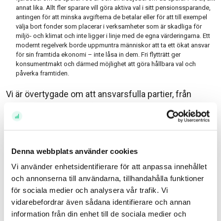
annat lika. Allt fler sparare vill göra aktiva val i sitt pensionssparande,
antingen för att minska avgifterna de betalar eller för att till exempel
välja bort fonder som placerar i verksamheter som är skadliga för
miljö- och klimat och inte ligger i linje med de egna värderingarna. Ett
modernt regelverk borde uppmuntra människor att ta ett ökat ansvar
för sin framtida ekonomi – inte låsa in dem. Fri flytträtt ger
konsumentmakt och därmed möjlighet att göra hållbara val och
påverka framtiden.
Vi är övertygade om att ansvarsfulla partier, från
vänster till höger är måna om att svenska sparares
möjligheter att påverka sin pension behöver stärkas?
Tycker våra politiker att det är rimligt att
pensionsspararna skall springa pensionssparandets
Denna webbplats använder cookies
maratonlopp med en tung ryggsäck på ryggen?
Vi använder enhetsidentifierare för att anpassa innehållet
Ännu finns tid att göra om och göra rätt.
och annonserna till användarna, tillhandahålla funktioner
för sociala medier och analysera vår trafik. Vi
Sven Hagströmer och Åsa Mindus Söderlund
vidarebefordrar även sådana identifierare och annan
information från din enhet till de sociala medier och