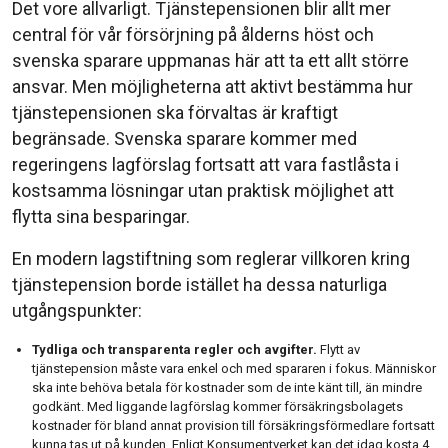
Det vore allvarligt. Tjänstepensionen blir allt mer
central för vår försörjning på ålderns höst och
svenska sparare uppmanas här att ta ett allt större
ansvar. Men möjligheterna att aktivt bestämma hur
tjänstepensionen ska förvaltas är kraftigt
begränsade. Svenska sparare kommer med
regeringens lagförslag fortsatt att vara fastlåsta i
kostsamma lösningar utan praktisk möjlighet att
flytta sina besparingar.
En modern lagstiftning som reglerar villkoren kring
tjänstepension borde istället ha dessa naturliga
utgångspunkter:
Tydliga och transparenta regler och avgifter.
Flytt av
tjänstepension måste vara enkel och med spararen i fokus. Människor
ska inte behöva betala för kostnader som de inte känt till, än mindre
godkänt. Med liggande lagförslag kommer försäkringsbolagets
kostnader för bland annat provision till försäkringsförmedlare fortsatt
kunna tas ut på kunden. Enligt Konsumentverket kan det idag kosta 4