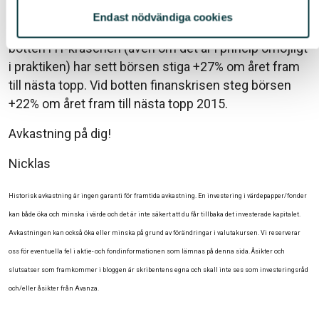
Sist men inte minst vill jag påminna om att de bästa
Endast nödvändiga cookies
köpen görs i de sämsta av tider. Den som köpte på
botten i IT-kraschen (även om det är i princip omöjligt
i praktiken) har sett börsen stiga +27% om året fram
till nästa topp. Vid botten finanskrisen steg börsen
+22% om året fram till nästa topp 2015.
Avkastning på dig!
Nicklas
Historisk avkastning är ingen garanti för framtida avkastning. En investering i värdepapper/fonder
kan både öka och minska i värde och det är inte säkert att du får tillbaka det investerade kapitalet.
Avkastningen kan också öka eller minska på grund av förändringar i valutakursen. Vi reserverar
oss för eventuella fel i aktie- och fondinformationen som lämnas på denna sida. Åsikter och
slutsatser som framkommer i bloggen är skribentens egna och skall inte ses som investeringsråd
och/eller åsikter från Avanza.