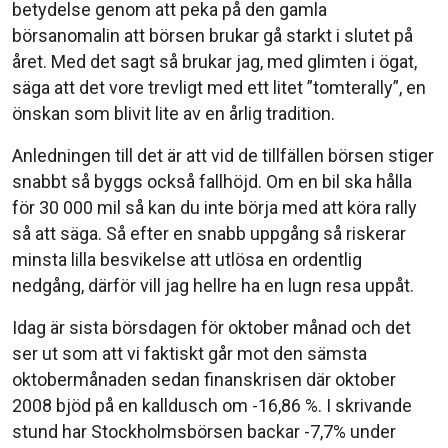
betydelse genom att peka på den gamla
börsanomalin att börsen brukar gå starkt i slutet på
året. Med det sagt så brukar jag, med glimten i ögat,
säga att det vore trevligt med ett litet ”tomterally”, en
önskan som blivit lite av en årlig tradition.
Anledningen till det är att vid de tillfällen börsen stiger
snabbt så byggs också fallhöjd. Om en bil ska hålla
för 30 000 mil så kan du inte börja med att köra rally
så att säga. Så efter en snabb uppgång så riskerar
minsta lilla besvikelse att utlösa en ordentlig
nedgång, därför vill jag hellre ha en lugn resa uppåt.
Idag är sista börsdagen för oktober månad och det
ser ut som att vi faktiskt går mot den sämsta
oktobermånaden sedan finanskrisen där oktober
2008 bjöd på en kalldusch om -16,86 %. I skrivande
stund har Stockholmsbörsen backar -7,7% under