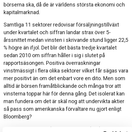
börserna ska, då de är världens största ekonomi och
kapitalmarknad.
Samtliga 11 sektorer redovisar försäljningstillväxt
under kvartalet och siffran landar strax över 5-
årssnittet medan vinsten i skrivande stund ligger 22,5
% högre än ifjol. Det blir det bästa tredje kvartalet
sedan 2010 om siffran håller i sig i slutet på
rapportsäsongen. Positiva överraskningar
vinstmässigt i flera olika sektorer vilket får sägas vara
mer positivt än om det enbart vore en dito. Men som
alltid är börsen framåtblickande och många tror att
vinsterna toppar här för denna gång. Det isolerat kan
man fundera om det är skäl nog att undervikta aktier
så pass som amerikanska förvaltare nu gjort enligt
Bloomberg?
Sist men inte minst kan sägas att techsektorn som