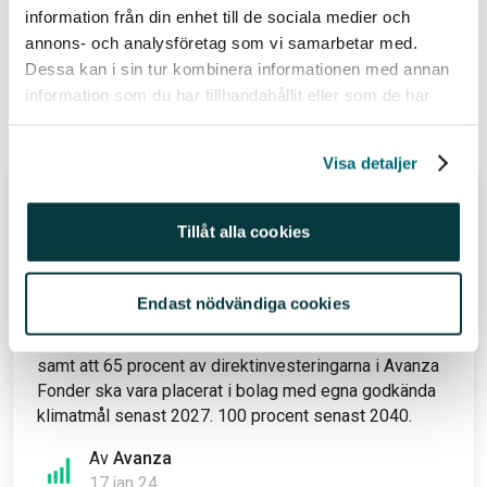
Relaterade ämnen
information från din enhet till de sociala medier och
annons- och analysföretag som vi samarbetar med.
#sparahållbart (41)
Dessa kan i sin tur kombinera informationen med annan
information som du har tillhandahållit eller som de har
samlat in när du har använt deras tjänster.
Relaterade inlägg
Visa detaljer
Avanzas klimatmål godkända av
Science Based Target initiative
Tillåt alla cookies
Avanzas vetenskapligt baserade klimatmål har nu
blivit validerade och godkända av Science Based
Endast nödvändiga cookies
Target initiative (SBTi). Målen är att halvera våra
utsläpp av växthusgaser med 50 procent till 2030,
samt att 65 procent av direktinvesteringarna i Avanza
Fonder ska vara placerat i bolag med egna godkända
klimatmål senast 2027. 100 procent senast 2040.
Av
Avanza
17 jan 24