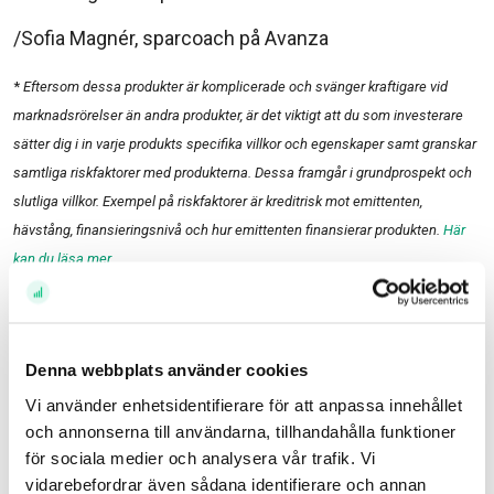
/Sofia Magnér, sparcoach på Avanza
*
Eftersom dessa produkter är komplicerade och svänger kraftigare vid
marknadsrörelser än andra produkter, är det viktigt att du som investerare
sätter dig i in varje produkts specifika villkor och egenskaper samt granskar
samtliga riskfaktorer med produkterna. Dessa framgår i grundprospekt och
slutliga villkor. Exempel på riskfaktorer är kreditrisk mot emittenten,
hävstång, finansieringsnivå och hur emittenten finansierar produkten.
Här
kan du läsa mer
.
Historisk avkastning är ingen garanti för framtida avkastning. En investering i värdepapper/fonder
kan både öka och minska i värde och det är inte säkert att du får tillbaka det investerade kapitalet.
Avkastningen kan också öka eller minska på grund av förändringar i valutakursen. Vi reserverar
Denna webbplats använder cookies
oss för eventuella fel i aktie- och fondinformationen som lämnas på denna sida. Åsikter och
Vi använder enhetsidentifierare för att anpassa innehållet
slutsatser som framkommer i bloggen är skribentens egna och skall inte ses som investeringsråd
och annonserna till användarna, tillhandahålla funktioner
och/eller åsikter från Avanza.
för sociala medier och analysera vår trafik. Vi
vidarebefordrar även sådana identifierare och annan