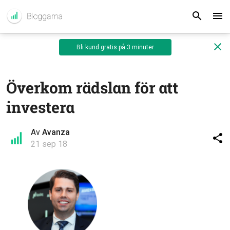
Bli kund gratis på 3 minuter
Överkom rädslan för att
investera
Av
Avanza
21 sep 18