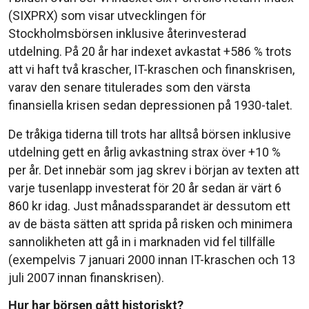
(SIXPRX) som visar utvecklingen för
Stockholmsbörsen inklusive återinvesterad
utdelning. På 20 år har indexet avkastat +586 % trots
att vi haft två krascher, IT-kraschen och finanskrisen,
varav den senare titulerades som den värsta
finansiella krisen sedan depressionen på 1930-talet.
De tråkiga tiderna till trots har alltså börsen inklusive
utdelning gett en årlig avkastning strax över +10 %
per år. Det innebär som jag skrev i början av texten att
varje tusenlapp investerat för 20 år sedan är värt 6
860 kr idag. Just månadssparandet är dessutom ett
av de bästa sätten att sprida på risken och minimera
sannolikheten att gå in i marknaden vid fel tillfälle
(exempelvis 7 januari 2000 innan IT-kraschen och 13
juli 2007 innan finanskrisen).
Hur har börsen gått historiskt?