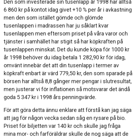
Den som investerade sin tusenlapp år 1998 har alltså
6 860 kr på kontot idag givet +10 % per år i avkastning
men den som istället gömde och glömde
tusenlappen i madrassen har ju såklart kvar
tusenlappen men eftersom priset på våra varor och
tjänster i samhället har stigit så har köpkraften på
tusenlappen minskat. Det du kunde köpa för 1000 kr
år 1998 behöver du idag betala 1 282,90 kr för idag,
omvänt innebär det att din tusenlapp i termer av
köpkraft enbart är värd 779,50 kr, den som sparade på
börsen har alltså 8,8 gånger mer pengar i slutresultat,
men justerar vi för inflationen så motsvarar det ändå
goda 5 347 kr i 1998 års penningvärde.
För att göra detta ännu enklare att förstå kan jag säga
att jag för någon vecka sedan såg en rysare på bio.
Priset för biljetten var 140 kr och skulle jag fråga
mina mor- och farföräldrar skulle de nog säga att de