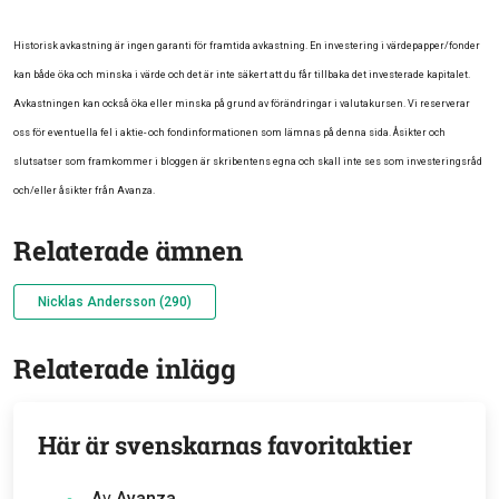
Historisk avkastning är ingen garanti för framtida avkastning. En investering i värdepapper/fonder
kan både öka och minska i värde och det är inte säkert att du får tillbaka det investerade kapitalet.
Avkastningen kan också öka eller minska på grund av förändringar i valutakursen. Vi reserverar
oss för eventuella fel i aktie- och fondinformationen som lämnas på denna sida. Åsikter och
slutsatser som framkommer i bloggen är skribentens egna och skall inte ses som investeringsråd
och/eller åsikter från Avanza.
Relaterade ämnen
Nicklas Andersson (290)
Relaterade inlägg
Här är svenskarnas favoritaktier
Av
Avanza