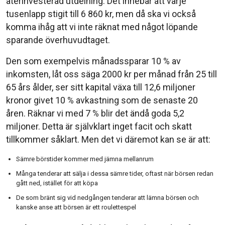
återinvesterad utdelning. Det innebär att varje
tusenlapp stigit till 6 860 kr, men då ska vi också
komma ihåg att vi inte räknat med något löpande
sparande överhuvudtaget.
Den som exempelvis månadssparar 10 % av
inkomsten, låt oss säga 2000 kr per månad från 25 till
65 års ålder, ser sitt kapital växa till 12,6 miljoner
kronor givet 10 % avkastning som de senaste 20
åren. Räknar vi med 7 % blir det ändå goda 5,2
miljoner. Detta är självklart inget facit och skatt
tillkommer såklart. Men det vi däremot kan se är att:
Sämre börstider kommer med jämna mellanrum
Många tenderar att sälja i dessa sämre tider, oftast när börsen redan
gått ned, istället för att köpa
De som bränt sig vid nedgången tenderar att lämna börsen och
kanske anse att börsen är ett roulettespel