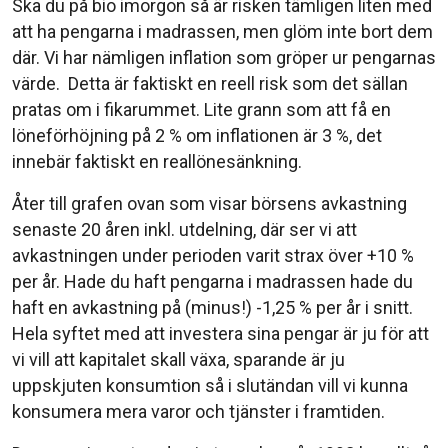
Ska du på bio imorgon så är risken tämligen liten med
att ha pengarna i madrassen, men glöm inte bort dem
där. Vi har nämligen inflation som gröper ur pengarnas
värde. Detta är faktiskt en reell risk som det sällan
pratas om i fikarummet. Lite grann som att få en
löneförhöjning på 2 % om inflationen är 3 %, det
innebär faktiskt en reallönesänkning.
Åter till grafen ovan som visar börsens avkastning
senaste 20 åren inkl. utdelning, där ser vi att
avkastningen under perioden varit strax över +10 %
per år. Hade du haft pengarna i madrassen hade du
haft en avkastning på (minus!) -1,25 % per år i snitt.
Hela syftet med att investera sina pengar är ju för att
vi vill att kapitalet skall växa, sparande är ju
uppskjuten konsumtion så i slutändan vill vi kunna
konsumera mera varor och tjänster i framtiden.