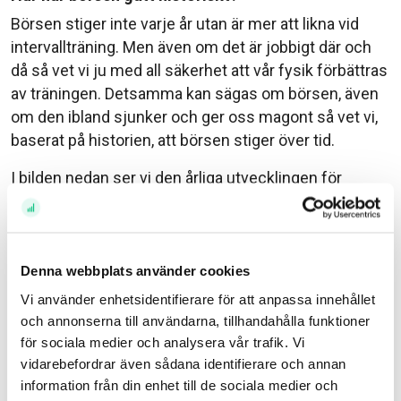
Börsen stiger inte varje år utan är mer att likna vid
intervallträning. Men även om det är jobbigt där och
då så vet vi ju med all säkerhet att vår fysik förbättras
av träningen. Detsamma kan sägas om börsen, även
om den ibland sjunker och ger oss magont så vet vi,
baserat på historien, att börsen stiger över tid.
I bilden nedan ser vi den årliga utvecklingen för
indexet OMXS30 vars aktier är de 30 mest omsatta på
Stockholmsbörsen och deras gemensamma
börsvärde utgör ungefär 60 % av hela
Stockholmsbörsen. Därför refererar media ofta till
Denna webbplats använder cookies
detta index när de pratar om Stockholmsbörsen. I det
Vi använder enhetsidentifierare för att anpassa innehållet
här indexet räknas faktiskt inte utdelningen med, om
och annonserna till användarna, tillhandahålla funktioner
den gjorde det hade de positiva åren varit lite bättre
för sociala medier och analysera vår trafik. Vi
och de negativa lite mindre dåliga. I finansmedia
vidarebefordrar även sådana identifierare och annan
information från din enhet till de sociala medier och
pratar man ofta om att börsen stiger ungefär 10 % per