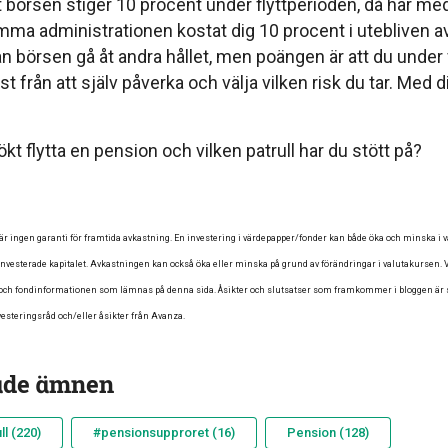
 börsen stiger 10 procent under flyttperioden, då har me
mma administrationen kostat dig 10 procent i utebliven a
an börsen gå åt andra hållet, men poängen är att du under
åst från att själv påverka och välja vilken risk du tar. Med
ökt flytta en pension och vilken patrull har du stött på?
̈r ingen garanti för framtida avkastning. En investering i värdepapper/fonder kan både öka och minska i vär
t investerade kapitalet. Avkastningen kan också öka eller minska på grund av förändringar i valutakursen. V
e- och fondinformationen som lämnas på denna sida. Åsikter och slutsatser som framkommer i bloggen är
esteringsråd och/eller åsikter från Avanza.
ade ämnen
l (220)
#pensionsupproret (16)
Pension (128)