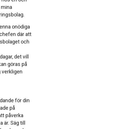
v mina
̈kringsbolag.
 denna onödiga
 chefen där att
onsbolaget och
agar, det vill
kan göras på
g verkligen
̈dande för din
ade på
att påverka
̈r. Säg till