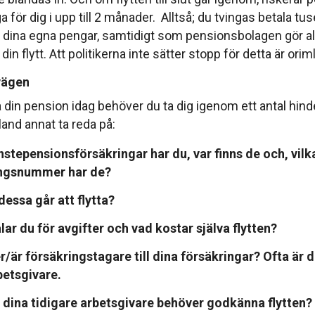
a för dig i upp till 2 månader. Alltså; du tvingas betala tu
tta dina egna pengar, samtidigt som pensionsbolagen gör all
a din flytt. Att politikerna inte sätter stopp för detta är oriml
vägen
tta din pension idag behöver du ta dig igenom ett antal hinde
and annat ta reda på:
̈nstepensionsförsäkringar har du, var finns de och, vilk
ringsnummer har de?
dessa går att flytta?
ar du för avgifter och vad kostar själva flytten?
/är försäkringstagare till dina försäkringar? Ofta är d
betsgivare.
dina tidigare arbetsgivare behöver godkänna flytten?