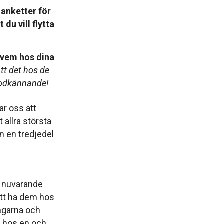
lanketter för
 du vill flytta
å vem hos dina
tt det hos de
 godkännande!
ar oss att
 allra största
n en tredjedel
in nuvarande
att ha dem hos
pengarna och
r hos en och