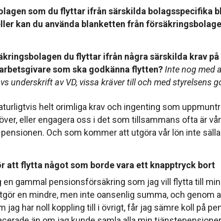
olagen som du flyttar ifrån särskilda bolagsspecifika b
eller kan du använda blanketten från försäkringsbolaget
äkringsbolagen du flyttar ifrån några särskilda krav p
 arbetsgivare som ska godkänna flytten?
Inte nog med a
ävs underskrift av VD, vissa kräver till och med styrelsens
 naturligtvis helt orimliga krav och ingenting som uppmuntr
över, eller engagera oss i det som tillsammans ofta är vårt
pensionen. Och som kommer att utgöra vår lön inte sälla
̈r att flytta något som borde vara ett knapptryck bort
ag en gammal pensionsförsäkring som jag vill flytta till m
tgör en mindre, men inte oansenlig summa, och genom 
 jag har noll koppling till i övrigt, får jag sämre koll på 
placerade än om jag kunde samla alla min tjänstepensione