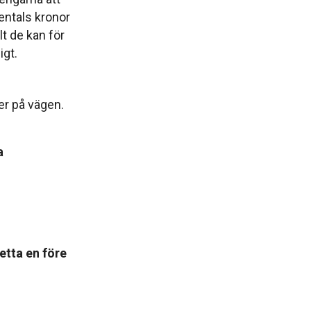
sentals kronor
t de kan för
igt.
r på vägen.
a
etta en före