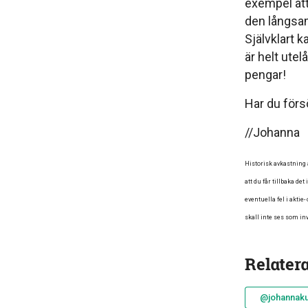
exempel att
den långsa
Självklart k
är helt utel
pengar!
Har du förs
//Johanna
Historisk avkastning a
att du får tillbaka de
eventuella fel i akti
skall inte ses som inv
Relater
@johannakul