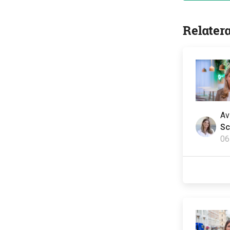
Relater
A
Sc
06