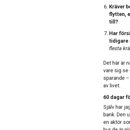
Kräver b
flytten, 
till?
Har förs
tidigare
flesta kr
Det här är
vare sig se 
sparande – 
av livet.
60 dagar fo
Själv har j
bank. Den u
en aktör som
hur de är 