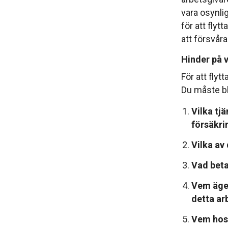
vara osynlig
för att fly
att försvår
Hinder på 
För att fly
Du måste bl
Vilka tja
försäk
Vilka av 
Vad betal
Vem äger
detta ar
Vem hos 