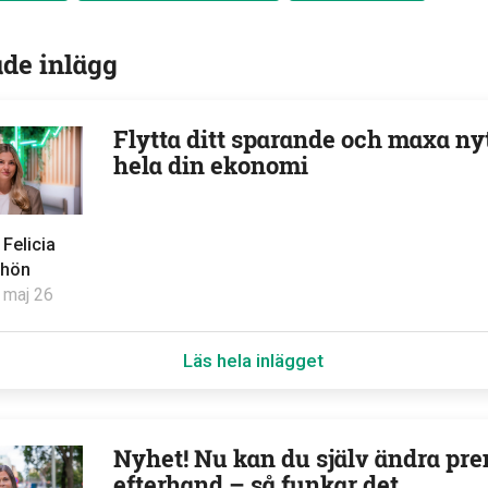
ade inlägg
Flytta ditt sparande och maxa ny
hela din ekonomi
v
Felicia
hön
 maj 26
Läs hela inlägget
Nyhet! Nu kan du själv ändra pre
efterhand – så funkar det