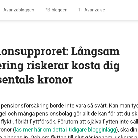
Avanzabloggen
PB-bloggen
Till Avanza.se
onsupproret: Långsam
ring riskerar kosta dig
sentals kronor
n pensionsförsäkring borde inte vara så svårt. Kan man tyc
el och många pensionsbolag gör allt de kan för att du ska
lykt-, förlåt flyttförsök. Förutom att själva flytten inte sa
ronor (
läs mer här om detta i tidigare blogginlägg
), ska din
 blandas in. Och om flytten till slut går igenom, riskerar 