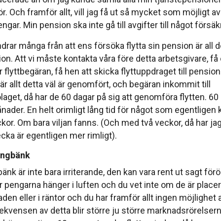
. Och framför allt, vill jag få ut så mycket som möjligt a
ngar. Min pension ska inte gå till avgifter till något försa
rar många från att ens försöka flytta sin pension är all
on. Att vi måste kontakta våra före detta arbetsgivare, få
 flyttbegäran, få hen att skicka flyttuppdraget till pensi
är allt detta väl är genomfört, och begäran inkommit till
get, då har de 60 dagar på sig att genomföra flytten. 60 d
ånader. En helt orimligt lång tid för något som egentligen 
kor. Om bara viljan fanns. (Och med två veckor, då har ja
vecka är egentligen mer rimligt).
̊ngbänk
änk är inte bara irriterande, den kan vara rent ut sagt föro
r pengarna hänger i luften och du vet inte om de är placer
en eller i räntor och du har framför allt ingen möjlighet 
kvensen av detta blir större ju större marknadsrörelserna a