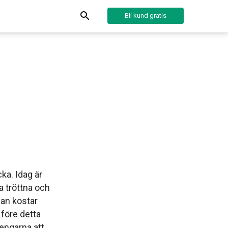
Bli kund gratis
ka. Idag är
 tröttna och
̈llan kostar
 före detta
pengarna att