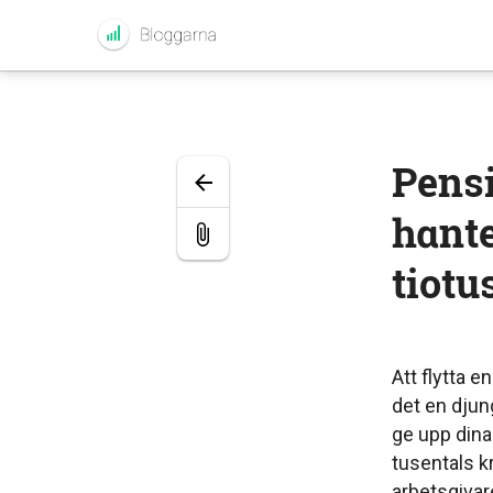
Pensi
hante
tiotu
Att flytta e
det en djung
ge upp dina f
tusentals k
arbetsgivare