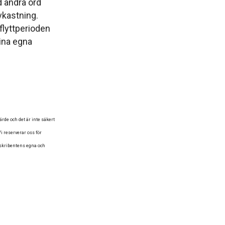
d andra ord
vkastning.
 flyttperioden
 dina egna
de och det är inte säkert
i reserverar oss för
 skribentens egna och