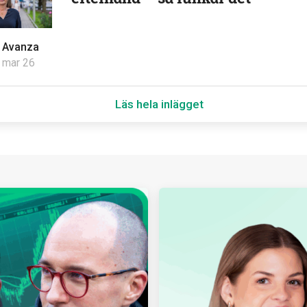
v
Avanza
 mar 26
Läs hela inlägget