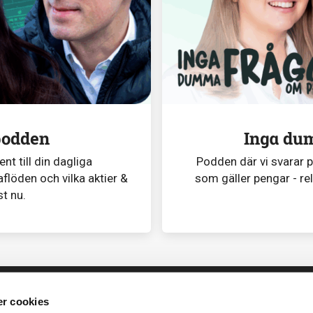
podden
Inga du
t till din dagliga
Podden där vi svarar 
flöden och vilka aktier &
som gäller pengar - re
st nu.
r cookies