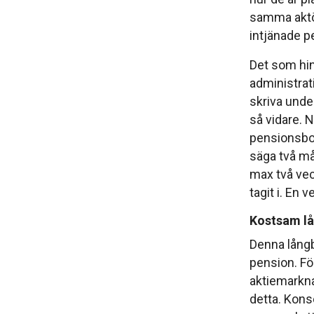
samma aktör
intjänade pe
Det som hind
administrati
skriva under
så vidare. N
pensionsbola
säga två m
max två vec
tagit i. En 
Kostsam la
Denna långb
pension. Fö
aktiemarknad
detta. Konse