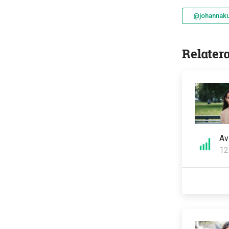
@johannakul
Relater
A
12