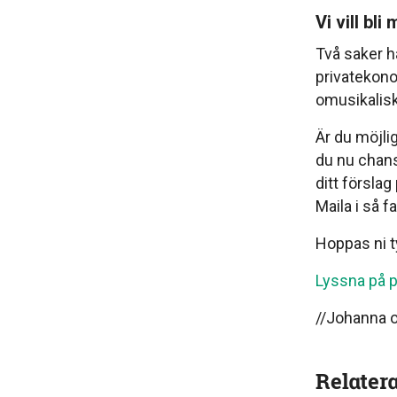
Vi vill bli
Två saker 
privatekonom
omusikaliska.
Är du möjli
du nu chans
ditt förslag
Maila i så fal
Hoppas ni ty
Lyssna på p
//Johanna 
Relater