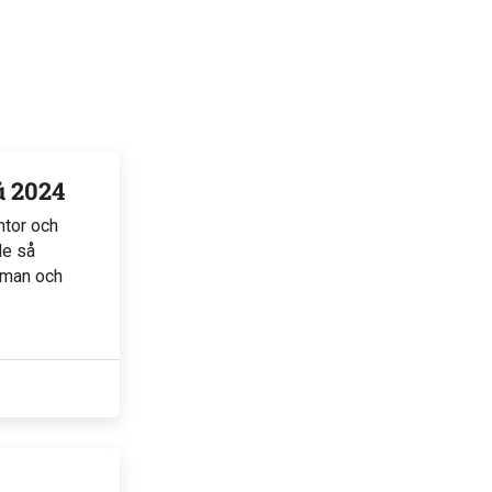
å 2024
ntor och
de så
eman och