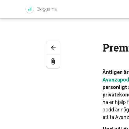
Premi
Äntligen är
Avanzapo
personligt s
privatekono
ha er hjälp
podd är någ
att ta Avanz