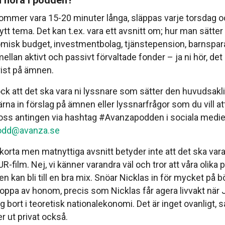
u höra i podden?
ommer vara 15-20 minuter långa, släppas varje torsdag o
nytt tema. Det kan t.ex. vara ett avsnitt om; hur man sätte
misk budget, investmentbolag, tjänstepension, barnspar
ellan aktivt och passivt förvaltade fonder – ja ni hör, det 
st på ämnen.
ock att det ska vara ni lyssnare som sätter den huvudsakl
̈rna in förslag på ämnen eller lyssnarfrågor som du vill at
r oss antingen via hashtag #Avanzapodden i sociala medie
odd@avanza.se
 korta men matnyttiga avsnitt betyder inte att det ska va
R-film. Nej, vi känner varandra väl och tror att våra olika
n kan bli till en bra mix. Snöar Nicklas in för mycket på b
ppa av honom, precis som Nicklas får agera livvakt när
 bort i teoretisk nationalekonomi. Det är inget ovanligt, så
 ut privat också.