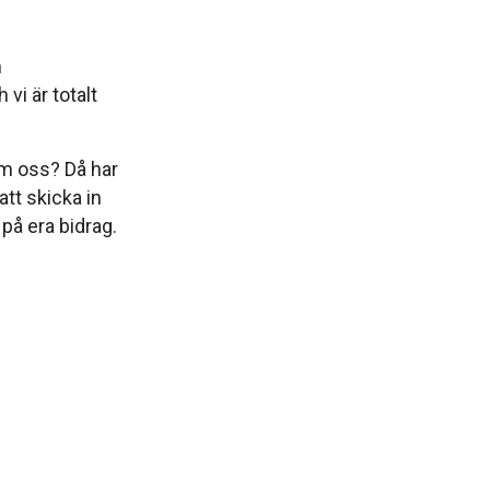
m
i är totalt
som oss? Då har
tt skicka in
 på era bidrag.