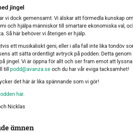
 med jingel
har vi dock gemensamt. Vi älskar att förmedla kunskap o
i och hjälpa människor till smartare ekonomiska val, och v
 Så här behöver vi återigen er hjälp.
gtvis ett musikaliskt geni, eller i alla fall inte lika tondöv 
ens att sätta ordentligt avtryck på podden. Detta genom a
 på jingel. Vi är öppna för allt och ser fram emot att lyssna
l till
podd@avanza.se
och du har vår eviga tacksamhet!
cker det här är lika spännande som vi gör!
odden här.
och Nicklas
ade ämnen