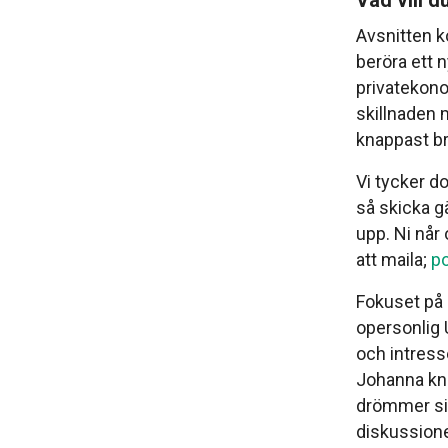
Vad vill d
Avsnitten k
beröra ett 
privatekono
skillnaden m
knappast bri
Vi tycker d
så skicka ga
upp. Ni nå
att maila;
p
Fokuset på
opersonlig U
och intresse
Johanna kno
drömmer sig
diskussioner