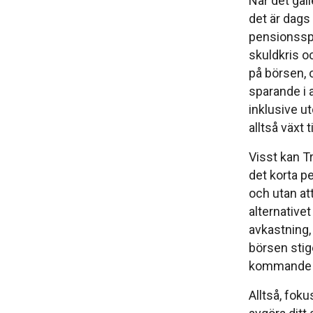
När det ga
det är dags
pensionsspa
skuldkris o
på börsen
sparande i a
inklusive ut
alltså växt 
Visst kan Tr
det korta pe
och utan att
alternativet
avkastning, 
börsen stig
kommande å
Alltså, foku