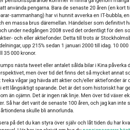
̈ller pensionssparande kommer vi hinna gå igenom många
 att använda pengarna. Bara de senaste 20 åren (en kort ti
rar-sammanhang) har vi hunnit avverka en IT-bubbla, en 
ch en massa brus däremellan. Händelser som definitivt ha
, och under nedgången 2008 sved det ordentligt för den s
ktier- och eller aktiefonder. Detta till trots är Stockholms
delningar, upp 215% sedan 1 januari 2000 till idag. 10 000
till 35 000 kronor.
umps nästa tweet eller antalet sålda bilar i Kina påverka 
rspektivet, men över tid det finns det så mycket annat s
 tveka vågar jag hävda att aktier och/eller aktiefonder är 
 i ett långsiktigt sparande. Det är det som historiskt har ge
om än ojämn. Det är ingen rak linje. Men över tid växer
er. Så har det varit de senaste 100 åren, och jag kan inte s
rtiondena skulle bli annorlunda.
sera på det du kan styra över själv och låt tiden du har kva