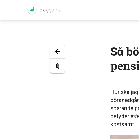
Så bo
pens
Hur ska jag
börsnedgån
sparande pa
betyder
int
kostsamt. Lå