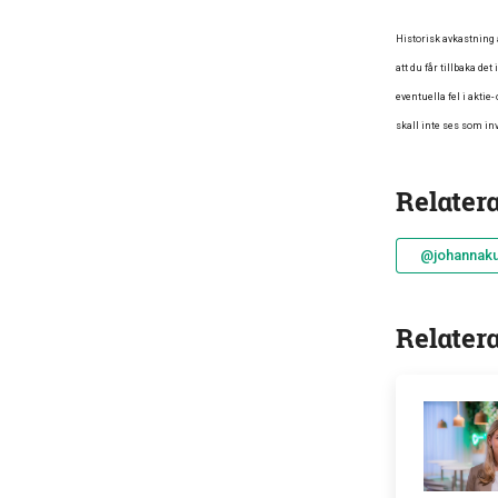
Historisk avkastning a
att du får tillbaka de
eventuella fel i akti
skall inte ses som inv
Relater
@johannakul
Relater