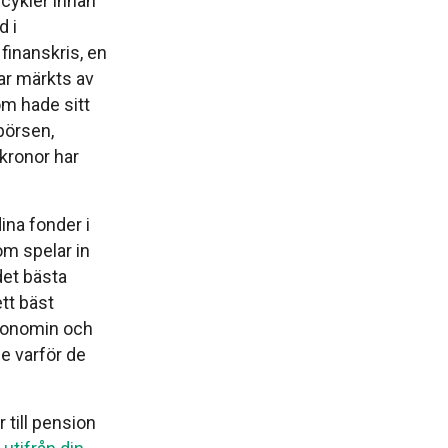
 cykler innan
d i
finanskris, en
r märkts av
om hade sitt
börsen,
 kronor har
dina fonder i
om spelar in
det bästa
tt bäst
 ekonomin och
e varför de
r till pension