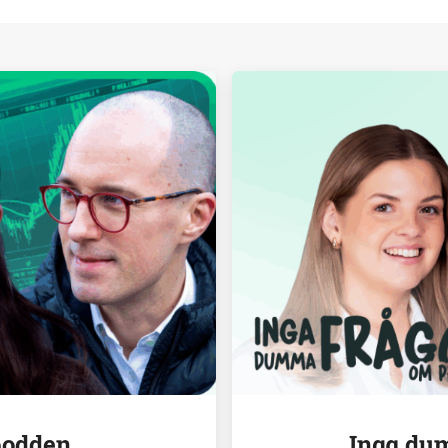
podden
Inga du