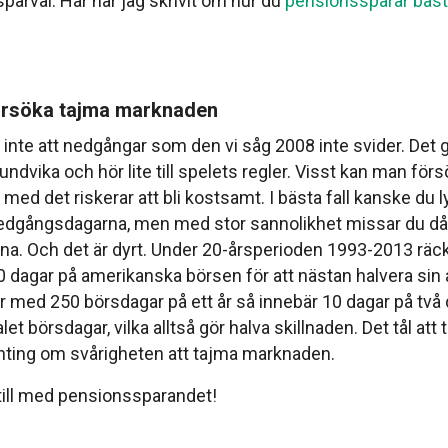
 sparval. Här har jag skrivit om hur du
pensionssparar bäst 
örsöka tajma marknaden
inte att nedgångar som den vi såg 2008 inte svider. Det 
t undvika och hör lite till spelets regler. Visst kan man för
ed det riskerar att bli kostsamt. I bästa fall kanske du 
nedgångsdagarna, men med stor sannolikhet missar du då
rna. Och det är dyrt. Under 20-årsperioden 1993-2013 rä
 dagar på amerikanska börsen för att nästan halvera sin
r med 250 börsdagar på ett år så innebär 10 dagar på tva
et börsdagar, vilka alltså gör halva skillnaden. Det tål att 
onting om svårigheten att tajma marknaden.
 till med pensionssparandet!