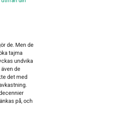
utifrån din
gör de. Men de
söka tajma
lyckas undvika
 även de
ckte det med
 avkastning.
̊ decennier
tänkas på, och