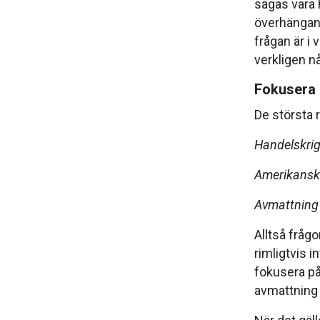
sägas vara 
överhängan
frågan är i
verkligen na
Fokusera p
De största 
Handelskri
Amerikanska
Avmattning 
Alltså fråg
rimligtvis i
fokusera på
avmattning i