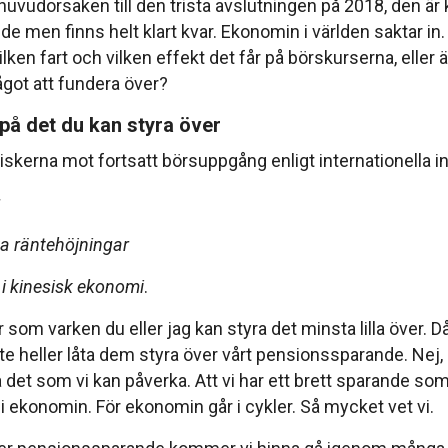
huvudorsaken till den trista avslutningen på 2018, den är
de men finns helt klart kvar. Ekonomin i världen saktar in
 vilken fart och vilken effekt det får på börskurserna, eller a
̊got att fundera över?
å det du kan styra över
riskerna mot fortsatt börsuppgång enligt internationella in
g
 räntehöjningar
i kinesisk ekonomi
.
or som varken du eller jag kan styra det minsta lilla över. Da
nte heller låta dem styra över vårt pensionssparande. Nej, 
 det som vi kan påverka. Att vi har ett brett sparande som 
 ekonomin. För ekonomin går i cykler. Så mycket vet vi.