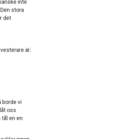
 kanske inte
. Den stora
̈r det
vesterare är:
̊ borde vi
låt oss
tål en en