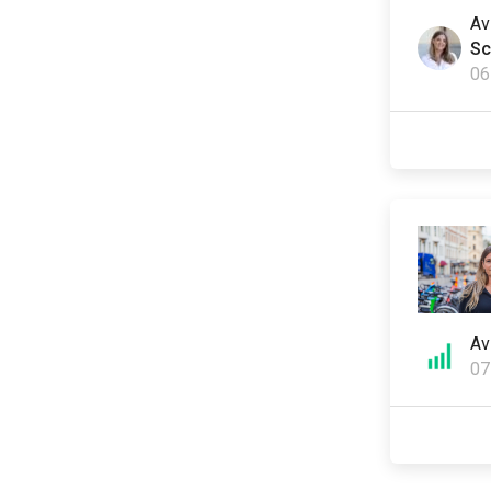
A
Sc
06
A
07