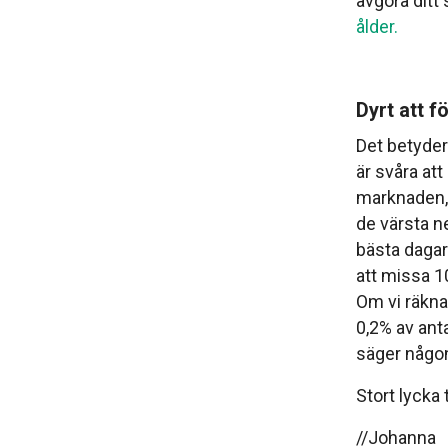
avgöra ditt
ålder.
Dyrt att f
Det betyder 
är svåra at
marknaden, m
de värsta 
bästa daga
att missa 10
Om vi räkna
0,2% av antal
säger någ
Stort lycka
//Johanna