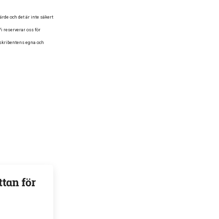
de och det är inte säkert
i reserverar oss för
 skribentens egna och
ttan för