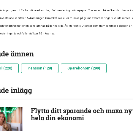
̈r ingen garanti för framtida avkastning. En investering i värdepapper/fonder kan både öka och minska i vär
t investerade kapitalet. Avkastningen kan också öka eller minska på grund av förändringar i valutakursen. V
e- och fondinformationen som lämnas på denna sida. Åsikter och slutsatser som framkommer i bloggen är
esteringsråd och/eller åsikter från Avanza.
ade ämnen
l (220)
Pension (128)
Sparekonom (299)
ade inlägg
Flytta ditt sparande och maxa ny
hela din ekonomi