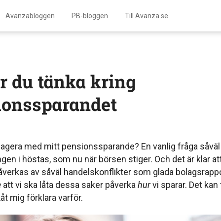
Avanzabloggen
PB-bloggen
Till Avanza.se
̈r du tänka kring
ionssparandet
 agera med mitt pensionssparande? En vanlig fråga såväl
gen i höstas, som nu när börsen stiger. Och det är klar att
̊verkas av såväl handelskonflikter som glada bolagsrapp
e
att vi ska låta dessa saker påverka
hur
vi sparar. Det kan 
t mig förklara varför.