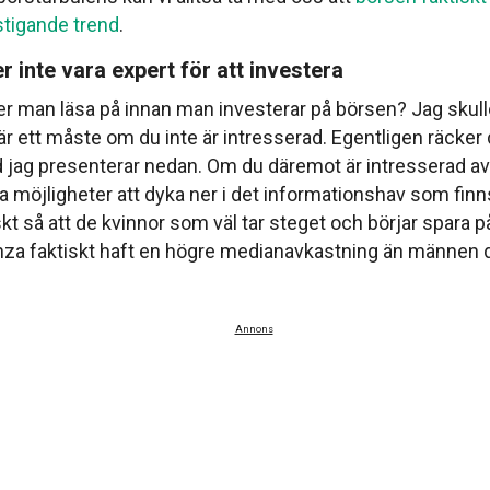
 stigande trend
.
 inte vara expert för att investera
 man läsa på innan man investerar på börsen? Jag skulle
 är ett måste om du inte är intresserad. Egentligen räcker d
d jag presenterar nedan. Om du däremot är intresserad a
la möjligheter att dyka ner i det informationshav som finn
skt så att de kvinnor som väl tar steget och börjar spara 
nza faktiskt haft en högre medianavkastning än männen 
Annons