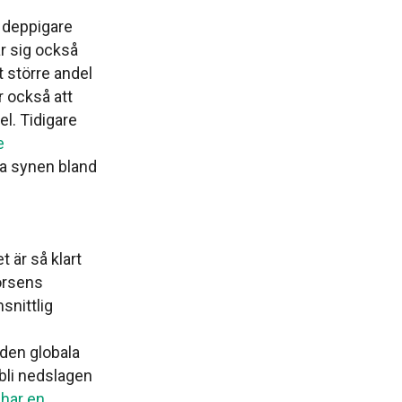
t deppigare
r sig också
t större andel
r också att
el. Tidigare
e
ka synen bland
 är så klart
börsens
snittlig
 den globala
 bli nedslagen
 har en