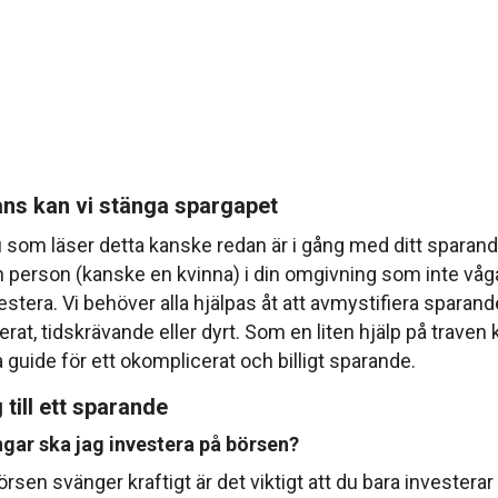
ns kan vi stänga spargapet
som läser detta kanske redan är i gång med ditt sparand
 person (kanske en kvinna) i din omgivning som inte vågar 
stera. Vi behöver alla hjälpas åt att avmystifiera sparande
rat, tidskrävande eller dyrt. Som en liten hjälp på traven 
 guide för ett okomplicerat och billigt sparande.
 till ett sparande
ngar ska jag investera på börsen?
rsen svänger kraftigt är det viktigt att du bara investera