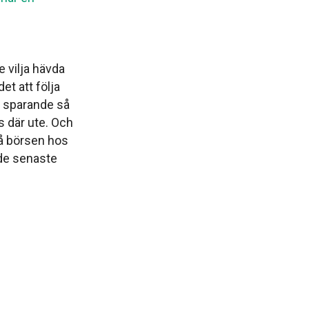
 vilja hävda
et att följa
v sparande så
s där ute. Och
på börsen hos
de senaste