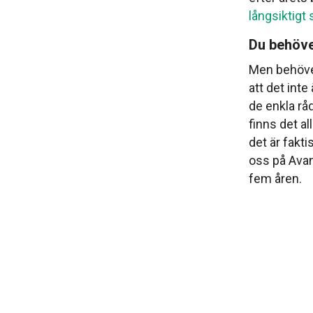
långsiktigt
Du behöver
Men behöver
att det inte
de enkla rå
finns det al
det är fakti
oss på Ava
fem åren.