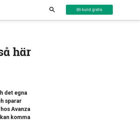
Bli kund gratis
så här
ch det egna
h sparar
r hos Avanza
la kan komma