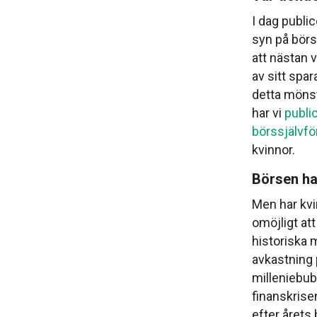
I dag publi
syn på börs
att nästan v
av sitt spar
detta mönste
har vi
public
börssjälvf
kvinnor.
Börsen ha
Men har kvi
omöjligt att
historiska m
avkastning p
milleniebub
finanskrisen
efter årets