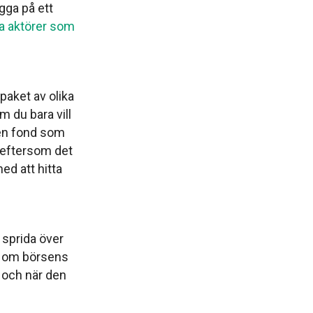
gga på ett
ka aktörer som
 paket av olika
m du bara vill
u en fond som
 eftersom det
med att hitta
 sprida över
g om börsens
p och när den