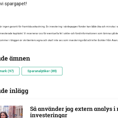
vi spargapet!
är ingen garanti för framtida avkastning. En investering i värdepapper/fonder kan både öka och minska i vä
t investerade kapitalet. Vi reserverar oss för eventuella fel i aktie- och fondinformationen som lämnas på d
mmer i bloggen är skribentens egna och skall inte ses som investeringsråd och/eller åsikter från Avan
ade ämnen
ark (97)
Sparanalytiker (89)
ade inlägg
Så använder jag extern analys i
investeringar