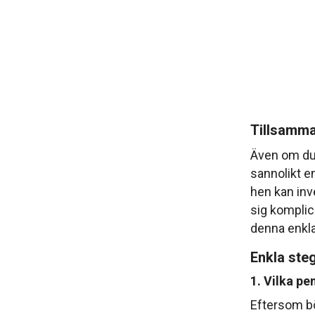
Tillsamma
Även om du 
sannolikt en
hen kan inve
sig komplice
denna enkla
Enkla steg
1. Vilka pe
Eftersom bö