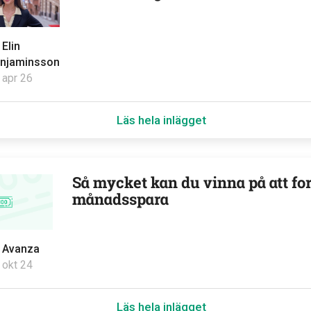
v
Elin
njaminsson
 apr 26
Läs hela inlägget
Så mycket kan du vinna på att for
månadsspara
v
Avanza
 okt 24
Läs hela inlägget