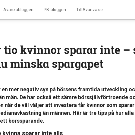
Avanzabloggen
PB-bloggen
Till Avanza.se
 tio kvinnor sparar inte – 
du minska spargapet
r en mer negativ syn på börsens framtida utveckling o
än män. De har också ett sämre börssjälvförtroende oc
 när de väl väljer att investera får kvinnor som spara
edianavkastning än männen. Här är tre tips på hur al
ett börssparande.
 kvinna sparar inte alls