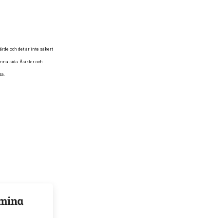
rde och det är inte säkert
enna sida. Åsikter och
za.
 mina