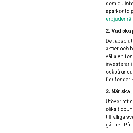
som du inte
sparkonto g
erbjuder rä
2. Vad ska 
Det absolut 
aktier och 
välja en fon
investerar 
också är där
fler fonder 
3. När ska 
Utöver att s
olika tidpu
tillfälliga
går ner. På 