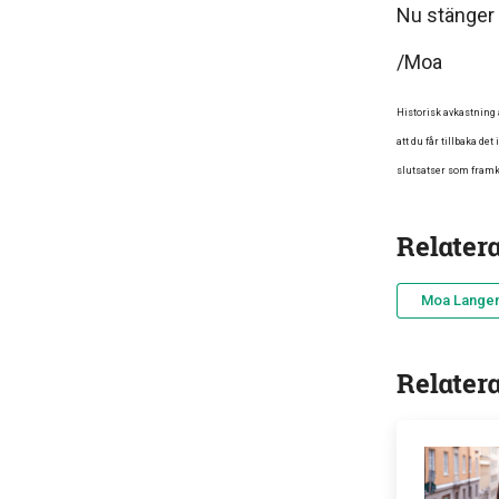
Nu stänger 
/Moa
Historisk avkastning 
att du får tillbaka de
slutsatser som framko
Relater
Moa Langem
Relater