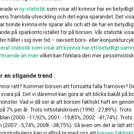
cerade vi
ny statistik
som visar att kvinnor har en betydlig
ens framtida utveckling och det egna sparandet. Det visa
ar tionde kvinna inte sparar alls och att de har en betydlig
ande på sparkonto istället för på börsen. Vår statistik visa
r håller i sig över tid – oavsett börs- eller konjunkturcyk
erat statistik som visar att kvinnor har ett betydligt sämr
örtroende än män
vilket kan förklara den mer pessimistis
r en stigande trend
nnor rätt? Kommer börsen att fortsätta falla framöver? Det
 svara på. Det vi däremot kan göra är att blicka bakåt på 
önster. Vad vi då ser är att börsen faktiskt haft en genom
å 7% per år. Trots nittiotalskrisen (1990: -27,89%). Trots
blan (2000: -11,92%, 2001: -19,85%, 2002: -41,74%). Trots
 (2007: -5,74%, 2008: -38,75%). Så även om det är lätt att
 börsturbulens kan vi alltså ta med oss att
börsen faktiskt