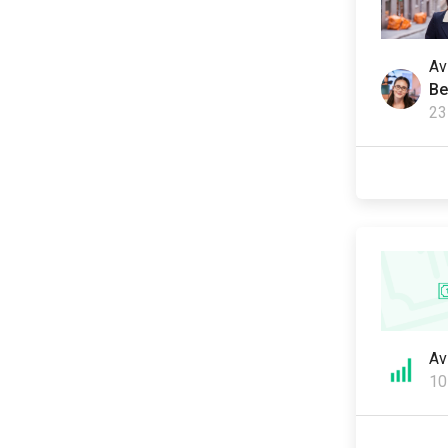
A
Be
23
A
10