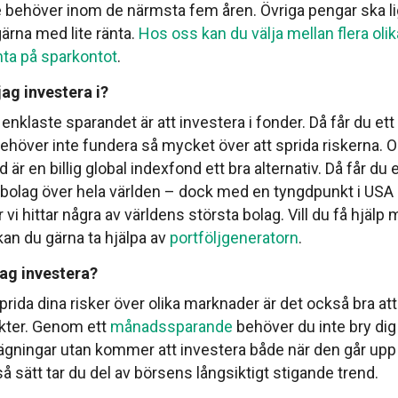
 behöver inom de närmsta fem åren. Övriga pengar ska li
ärna med lite ränta.
Hos oss kan du välja mellan flera oli
nta på sparkontot
.
jag investera i?
enklaste sparandet är att investera i fonder. Då får du ett
behöver inte fundera så mycket över att sprida riskerna. O
d är en billig global indexfond ett bra alternativ. Då får d
i bolag över hela världen – dock med en tyngdpunkt i USA
 vi hittar några av världens största bolag. Vill du få hjälp 
kan du gärna ta hjälpa av
portföljgeneratorn
.
jag investera?
prida dina risker över olika marknader är det också bra att
nkter. Genom ett
månadssparande
behöver du inte bry di
 svägningar utan kommer att investera både när den går up
så sätt tar du del av börsens långsiktigt stigande trend.