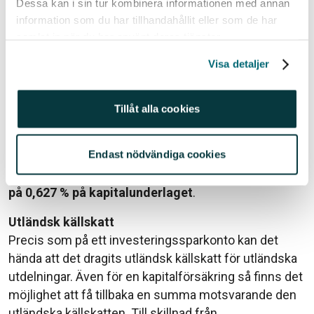
Dessa kan i sin tur kombinera informationen med annan
information som du har tillhandahållit eller som de har
Uträkningen för en kapitalförsäkring skiljer sig lite
samlat in när du har använt deras tjänster.
från ett ISK men utfallet blir oftast snarlikt.
Visa detaljer
Kapitalunderlag
= värdet 1 januari + insatt summa
t.o.m. 30 juni + hälften av insatt summa efter 30 juni
Skatteunderlag
= kapitalunderlaget x statslåneräntan
Tillåt alla cookies
den 30 november året innan (2,09 % år 2013)
Endast nödvändiga cookies
Avkastningsskatten är sedan 30 % av
skatteunderlaget vilket för år 2014 innebar en
skatt
på 0,627 % på kapitalunderlaget
.
Utländsk källskatt
Precis som på ett investeringssparkonto kan det
hända att det dragits utländsk källskatt för utländska
utdelningar. Även för en kapitalförsäkring så finns det
möjlighet att få tillbaka en summa motsvarande den
utländska källskatten. Till skillnad från