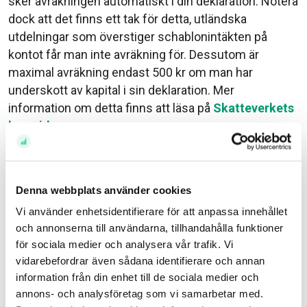
sker avräkningen automatiskt i din deklaration. Notera
dock att det finns ett tak för detta, utländska
utdelningar som överstiger schablonintäkten på
kontot får man inte avräkning för. Dessutom är
maximal avräkning endast 500 kr om man har
underskott av kapital i sin deklaration. Mer
information om detta finns att läsa på
Skatteverkets
hemsida
.
Kapitalförsäkring
Äger du en svensk kapitalförsäkring så ska du inte
Denna webbplats använder cookies
ta upp den alls i deklarationen.
Du är nämligen inte
Vi använder enhetsidentifierare för att anpassa innehållet
skattskyldig för försäkringen utan det är
och annonserna till användarna, tillhandahålla funktioner
försäkringsbolaget, i detta fall Avanza Pension.
för sociala medier och analysera vår trafik. Vi
Försäkringsbolaget drar en avgift från kontot som
vidarebefordrar även sådana identifierare och annan
motsvarar skatten som behöver betalas för
information från din enhet till de sociala medier och
kapitalförsäkringen. Detta sker hos oss under 4
annons- och analysföretag som vi samarbetar med.
tillfällen på året – efter varje kvartalsskifte.