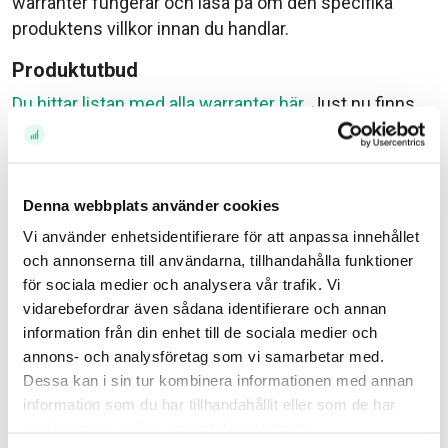
warranter fungerar och läsa på om den specifika
produktens villkor innan du handlar.
Produktutbud
Du hittar listan med alla warranter här.
Just nu finns
det både svenska och amerikanska aktier – samt
index som underliggande tillgång. Men du kan vara
med och påverka utbudet genom att skicka dina
Denna webbplats använder cookies
önskemål till vår kundservice genom ett meddelande
i appen eller på sajten.
Vi använder enhetsidentifierare för att anpassa innehållet
och annonserna till användarna, tillhandahålla funktioner
Vill du lära dig mer om börshandlade produkter finns
för sociala medier och analysera vår trafik. Vi
mycket utbildningsmaterial i Avanza Akademin
vidarebefordrar även sådana identifierare och annan
information från din enhet till de sociala medier och
// Haben Gilamikael, produktägare Avanza
annons- och analysföretag som vi samarbetar med.
Dessa kan i sin tur kombinera informationen med annan
Tänk på att de här produkterna är komplicerade, och
information som du har tillhandahållit eller som de har
de passar inte alla. Innan du börjar är det därför en bra
samlat in när du har använt deras tjänster.
idé att du sätter dig in i vilka risker som finns, t.ex.