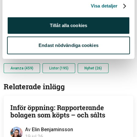
genom att läsa produkternas faktablad och prospekt.
Visa detaljer
Och du ska bara investera om du förstår hur
produkterna fungerar. Din investering kan trots allt
Tillåt alla cookies
både öka och minska i värde, och det är inte säkert att
du får tillbaka hela det insatta beloppet.
Endast nödvändiga cookies
Relaterade ämnen
Avanza (459)
Listor (195)
Nyhet (26)
Relaterade inlägg
Inför öppning: Rapporterande
bolagen som köpts – och sålts
Av
Elin Benjaminsson
19 jul 26