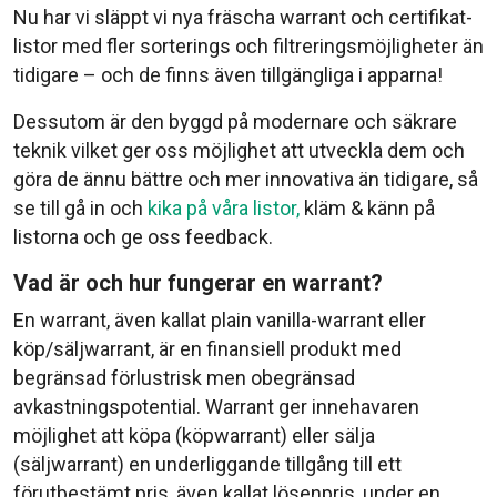
Nu har vi släppt vi nya fräscha warrant och certifikat-
listor med fler sorterings och filtreringsmöjligheter än
tidigare – och de finns även tillgängliga i apparna!
Dessutom är den byggd på modernare och säkrare
teknik vilket ger oss möjlighet att utveckla dem och
göra de ännu bättre och mer innovativa än tidigare, så
se till gå in och
kika på våra listor,
kläm & känn på
listorna och ge oss feedback.
Vad är och hur fungerar en warrant?
En warrant, även kallat plain vanilla-warrant eller
köp/säljwarrant, är en finansiell produkt med
begränsad förlustrisk men obegränsad
avkastningspotential. Warrant ger innehavaren
möjlighet att köpa (köpwarrant) eller sälja
(säljwarrant) en underliggande tillgång till ett
förutbestämt pris, även kallat lösenpris, under en