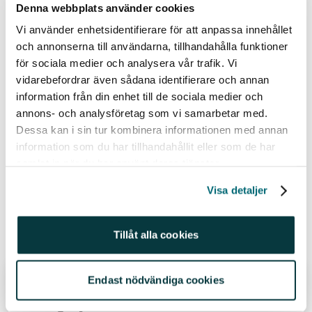
Denna webbplats använder cookies
Historisk avkastning är ingen garanti för framtida avkastning. En investering i värdepapper/fonder
Vi använder enhetsidentifierare för att anpassa innehållet
kan både öka och minska i värde och det är inte säkert att du får tillbaka det investerade kapitalet.
och annonserna till användarna, tillhandahålla funktioner
Avkastningen kan också öka eller minska på grund av förändringar i valutakursen. Vi reserverar
för sociala medier och analysera vår trafik. Vi
oss för eventuella fel i aktie- och fondinformationen som lämnas på denna sida. Åsikter och
vidarebefordrar även sådana identifierare och annan
slutsatser som framkommer i bloggen är skribentens egna och skall inte ses som investeringsråd
information från din enhet till de sociala medier och
och/eller åsikter från Avanza.
annons- och analysföretag som vi samarbetar med.
Dessa kan i sin tur kombinera informationen med annan
Relaterade ämnen
information som du har tillhandahållit eller som de har
samlat in när du har använt deras tjänster.
@johannakull (220)
#sparahållbart (41)
Visa detaljer
Fonder (434)
Relaterade inlägg
Tillåt alla cookies
Endast nödvändiga cookies
Återanvändbara raketer, nya
energisystem och nästa stora