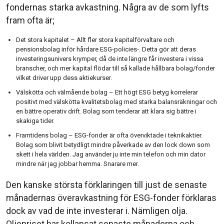
fondernas starka avkastning. Några av de som lyfts
fram ofta är;
Det stora kapitalet – Allt fler stora kapitalförvaltare och
pensionsbolag inför hårdare ESG-policies-. Detta gör att deras
investeringsunivers krymper, då de inte längre får investera i vissa
branscher, och mer kapital flödar till så kallade hållbara bolag/fonder
vilket driver upp dess aktiekurser.
Välskötta och välmående bolag – Ett högt ESG betyg korrelerar
positivt med välskötta kvalitetsbolag med starka balansräkningar och
en bättre operativ drift. Bolag som tenderar att klara sig bättre i
skakiga tider.
Framtidens bolag – ESG-fonder är ofta överviktade i teknikaktier.
Bolag som blivit betydligt mindre påverkade av den lock down som
skett i hela världen. Jag använder ju inte min telefon och min dator
mindre när jag jobbar hemma. Snarare mer.
Den kanske största förklaringen till just de senaste
månadernas överavkastning för ESG-fonder förklaras
dock av vad de inte investerar i. Nämligen olja.
Oljepriset har kollapsat senaste månaderna och