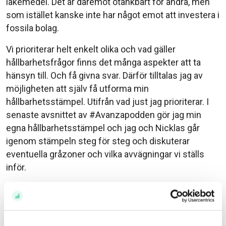
läkemedel. Det är däremot otänkbart för andra, men
som istället kanske inte har något emot att investera i
fossila bolag.
Vi prioriterar helt enkelt olika och vad gäller
hållbarhetsfrågor finns det många aspekter att ta
hänsyn till. Och få givna svar. Därför tilltalas jag av
möjligheten att själv få utforma min
hållbarhetsstämpel. Utifrån vad just jag prioriterar. I
senaste avsnittet av #Avanzapodden gör jag min
egna hållbarhetsstämpel och jag och Nicklas går
igenom stämpeln steg för steg och diskuterar
eventuella gråzoner och vilka avvägningar vi ställs
inför.
Har du gjort dig en hållbarhetsstämpel ännu?
//Johanna