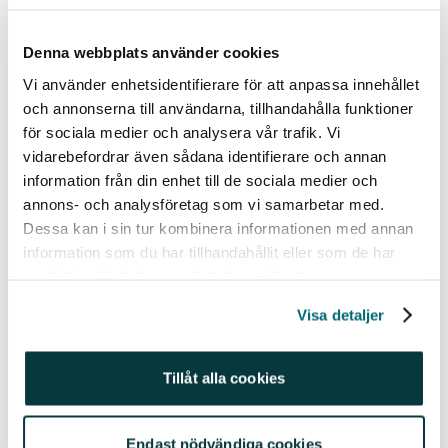
Buffets
Berkshire Hathaway
där du för tillfället (30
aug 2022) får betala USD 432 831 (alltså närmare 4,6
Denna webbplats använder cookies
miljoner svenska kronor) för en aktie. Men genom en
fond kan du alltså ändå få en liten andel av aktien i ditt
Vi använder enhetsidentifierare för att anpassa innehållet
sparande.
och annonserna till användarna, tillhandahålla funktioner
för sociala medier och analysera vår trafik. Vi
Tips: är du nyfiken på vilka fonder som investerat i ett
vidarebefordrar även sådana identifierare och annan
visst bolag? Genom att söka upp bolaget på vår
information från din enhet till de sociala medier och
plattform och skrolla ner kan du se vilka fonder som
annons- och analysföretag som vi samarbetar med.
har de största innehaven .
Dessa kan i sin tur kombinera informationen med annan
information som du har tillhandahållit eller som de har
Här kommer du igång med ditt månadssparande i
samlat in när du har använt deras tjänster.
fonder.
Visa detaljer
Nyfiken på vilka som är de mest populäraste
fonderna hos oss? Look no further!
Tillåt alla cookies
Spiltan Aktiefond Investmentbolag
Avanza Zero
Avanza Global
Endast nödvändiga cookies