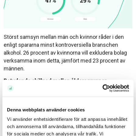
Störst samsyn mellan män och kvinnor råder i den
enligt spararna minst kontroversiella branschen
alkohol. 26 procent av kvinnorna vill exkludera bolag
verksamma inom detta, jämfört med 23 procent av
männen.
Betydande skillnad mellan åldersgrupper
I synen på GMO och kärnkraft märks en betydande
skillnad mellan åldersgrupper. Äldre sparare är
betydligt mer negativa till att ha GMO i portföljen än
Denna webbplats använder cookies
vad yngre sparare är. 52 procent av de över 60 år
Vi använder enhetsidentifierare för att anpassa innehållet
väljer bort GMO, jämfört med bara 34 procent av de
och annonserna till användarna, tillhandahålla funktioner
mellan 20 och 39 år.
för sociala medier och analysera vår trafik. Vi