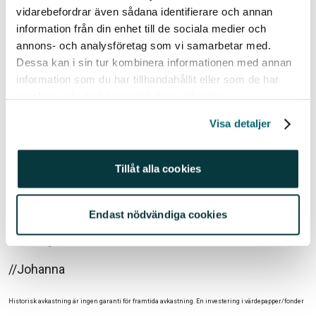
vidarebefordrar även sådana identifierare och annan
Även kärnkraft exkluderas i betydligt högre
information från din enhet till de sociala medier och
utsträckning av äldre. Bland de mellan 20 och 39 år är
annons- och analysföretag som vi samarbetar med.
det bara 34 procent som väljer bort bolag verksamma
Dessa kan i sin tur kombinera informationen med annan
inom kärnkraft, jämfört med 45 procent av de mellan
information som du har tillhandahållit eller som de har
60 och 75 år.
samlat in när du har använt deras tjänster.
Den enda branschen som yngre sparare exkluderar i
Visa detaljer
högre utsträckning än äldre, är päls- och läderindustri.
57 procent av spararna under 40 år exkluderar bolag
Tillåt alla cookies
inom päls och läderindustri, jämfört med 35 procent
av de över 60 år.
Endast nödvändiga cookies
Har du gjort någon Hållbarhetsstämpel ännu och
vad väljer du bort?
//Johanna
Historisk avkastning är ingen garanti för framtida avkastning. En investering i värdepapper/fonder