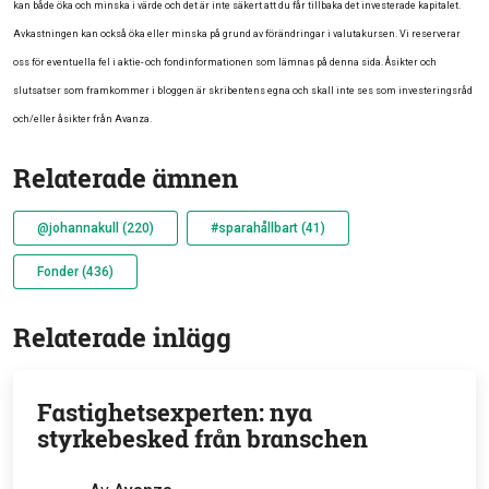
kan både öka och minska i värde och det är inte säkert att du får tillbaka det investerade kapitalet.
Avkastningen kan också öka eller minska på grund av förändringar i valutakursen. Vi reserverar
oss för eventuella fel i aktie- och fondinformationen som lämnas på denna sida. Åsikter och
slutsatser som framkommer i bloggen är skribentens egna och skall inte ses som investeringsråd
och/eller åsikter från Avanza.
Relaterade ämnen
@johannakull (220)
#sparahållbart (41)
Fonder (436)
Relaterade inlägg
Fastighetsexperten: nya
styrkebesked från branschen