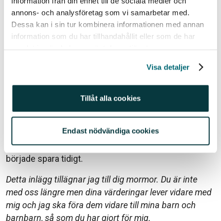
information från din enhet till de sociala medier och
om pensionerna kan bli mer jämställda i framtiden är
annons- och analysföretag som vi samarbetar med.
svåra att svara på. Jag hoppas att vi kvinnor kan
Dessa kan i sin tur kombinera informationen med annan
hjälpa varandra och inspirera till ett tryggt sparande
information som du har tillhandahållit eller som de har
för pensionen, och se det som ett roligt sparande!
samlat in när du har använt deras tjänster.
Jag försöker lyfta frågan hos mina vänner på
Visa detaljer
middagar och bland kollegor på jobbet.
Det är riktigt roligt när en kompis berättar att de blivit
Tillåt alla cookies
kund hos oss och börjat månadsspara till sin pension
med hjälp av våra tjänster. Bara jag når fram till en vet
Endast nödvändiga cookies
jag att det kommer ge ringar på vattnet och jag
hoppas de tackar sig själva när de går i pension att de
började spara tidigt.
Detta inlägg tillägnar jag till dig mormor. Du är inte
med oss längre men dina värderingar lever vidare med
mig och jag ska föra dem vidare till mina barn och
barnbarn, så som du har gjort för mig.