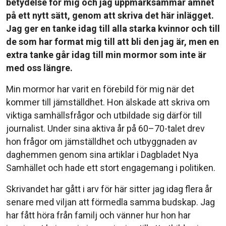
betydelse för mig och jag uppmärksammar ämnet
på ett nytt sätt, genom att skriva det här inlägget.
Jag ger en tanke idag till alla starka kvinnor och till
de som har format mig till att bli den jag är, men en
extra tanke går idag till min mormor som inte är
med oss längre.
Min mormor har varit en förebild för mig när det
kommer till jämställdhet. Hon älskade att skriva om
viktiga samhällsfrågor och utbildade sig därför till
journalist. Under sina aktiva år på 60–70-talet drev
hon frågor om jämställdhet och utbyggnaden av
daghemmen genom sina artiklar i Dagbladet Nya
Samhället och hade ett stort engagemang i politiken.
Skrivandet har gått i arv för här sitter jag idag flera år
senare med viljan att förmedla samma budskap. Jag
har fått höra från familj och vänner hur hon har