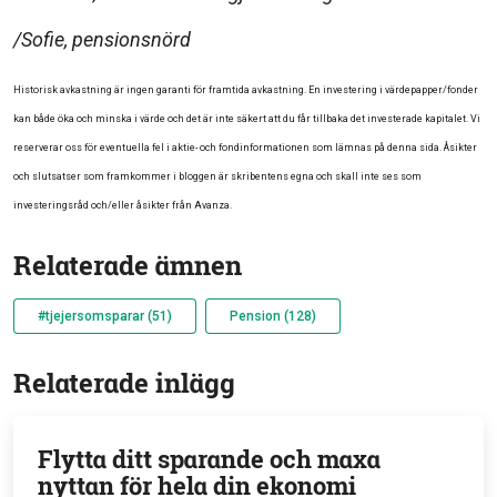
/Sofie, pensionsnörd
Historisk avkastning är ingen garanti för framtida avkastning. En investering i värdepapper/fonder
kan både öka och minska i värde och det är inte säkert att du får tillbaka det investerade kapitalet. Vi
reserverar oss för eventuella fel i aktie- och fondinformationen som lämnas på denna sida. Åsikter
och slutsatser som framkommer i bloggen är skribentens egna och skall inte ses som
investeringsråd och/eller åsikter från Avanza.
Relaterade ämnen
#tjejersomsparar (51)
Pension (128)
Relaterade inlägg
Flytta ditt sparande och maxa
nyttan för hela din ekonomi