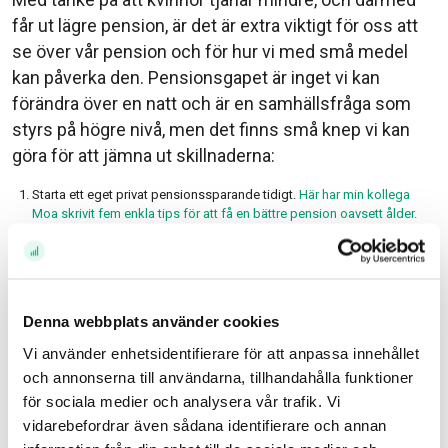
får ut lägre pension, är det är extra viktigt för oss att
se över vår pension och för hur vi med små medel
kan påverka den. Pensionsgapet är inget vi kan
förändra över en natt och är en samhällsfråga som
styrs på högre nivå, men det finns små knep vi kan
göra för att jämna ut skillnaderna:
Starta ett eget privat pensionssparande tidigt.
Här har min kollega
Moa skrivit fem enkla tips för att få en bättre pension oavsett ålder.
Se över avgifterna på dina tjänstepensioner.
Testa även vår nya
flyttjänst av tjänstepension – Pensionsjakten och se hur mycket du
kan spara på att flytta.
Föra över framtida premiepensionsrätter: Möjligheten finns att man
Denna webbplats använder cookies
kan överföra PPM-rätter till sin partner för att få lite bättre pension
trots lägre inkomst.
Du kan själv välja hur länge det ska gälla och gör
Vi använder enhetsidentifierare för att anpassa innehållet
det via Pensionsmyndigheten.
och annonserna till användarna, tillhandahålla funktioner
för sociala medier och analysera vår trafik. Vi
Hur kan vi inspirera varandra?
vidarebefordrar även sådana identifierare och annan
Frågeställningar om varför det ser ut som det gör och