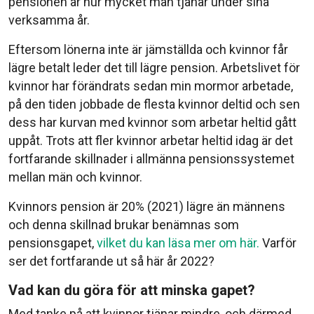
pensionen är hur mycket man tjänar under sina
verksamma år.
Eftersom lönerna inte är jämställda och kvinnor får
lägre betalt leder det till lägre pension. Arbetslivet för
kvinnor har förändrats sedan min mormor arbetade,
på den tiden jobbade de flesta kvinnor deltid och sen
dess har kurvan med kvinnor som arbetar heltid gått
uppåt. Trots att fler kvinnor arbetar heltid idag är det
fortfarande skillnader i allmänna pensionssystemet
mellan män och kvinnor.
Kvinnors pension är 20% (2021) lägre än männens
och denna skillnad brukar benämnas som
pensionsgapet,
vilket du kan läsa mer om här.
Varför
ser det fortfarande ut så här år 2022?
Vad kan du göra för att minska gapet?
Med tanke på att kvinnor tjänar mindre, och därmed