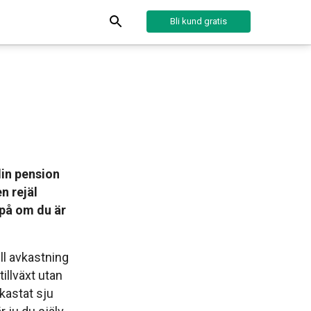
Bli kund gratis
din pension
n rejäl
på om du är
ll avkastning
illväxt utan
kastat sju