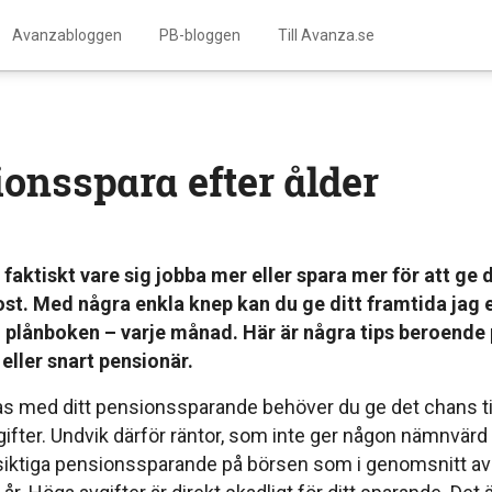
Avanzabloggen
PB-bloggen
Till Avanza.se
onsspara efter ålder
faktiskt vare sig jobba mer eller spara mer för att ge 
ost. Med några enkla knep kan du ge ditt framtida jag e
 i plånboken – varje månad.
Här är några tips beroende 
r eller snart pensionär.
kas med ditt pensionssparande behöver du ge det chans ti
ifter. Undvik därför räntor, som inte ger någon nämnvärd t
gsiktiga pensionssparande på börsen som i genomsnitt av