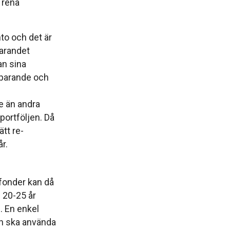
i rena
nto och det är
parandet
an sina
sparande och
e än andra
ortföljen. Då
ätt re-
r.
efonder kan då
 20-25 år
. En enkel
hon ska använda