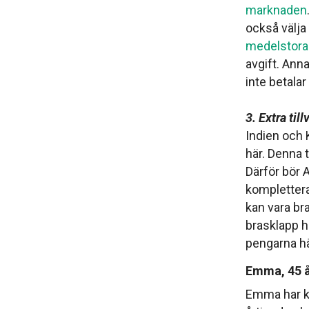
marknaden
också välj
medelstora
avgift. Anna
inte betalar
3. Extra till
Indien och 
här. Denna
Därför bör 
komplettera
kan vara bra
brasklapp hä
pengarna hä
Emma, 45 år
Emma har ko