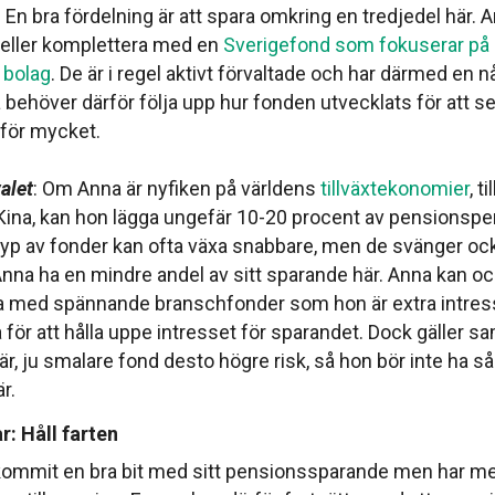
. En bra fördelning är att spara omkring en tredjedel här.
a eller komplettera med en
Sverigefond som fokuserar på 
 bolag
. De är i regel aktivt förvaltade och har därmed en n
 behöver därför följa upp hur fonden utvecklats för att se t
 för mycket.
valet
: Om Anna är nyfiken på världens
tillväxtekonomier
, t
Kina, kan hon lägga ungefär 10-20 procent av pensionsp
 typ av fonder kan ofta växa snabbare, men de svänger ock
Anna ha en mindre andel av sitt sparande här. Anna kan oc
 med spännande branschfonder som hon är extra intress
 för att hålla uppe intresset för sparandet. Dock gäller 
r, ju smalare fond desto högre risk, så hon bör inte ha sa
r.
: Håll farten
mmit en bra bit med sitt pensionssparande men har mer