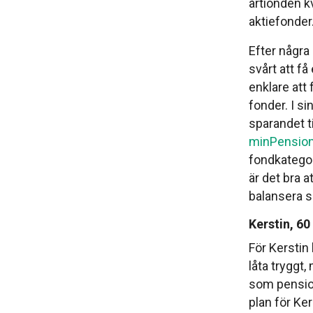
årtionden k
aktiefonder
Efter några
svårt att få
enklare att 
fonder. I s
sparandet t
minPensio
fondkategori
är det bra a
balansera s
Kerstin, 60
För Kerstin 
låta tryggt,
som pension
plan för Ke