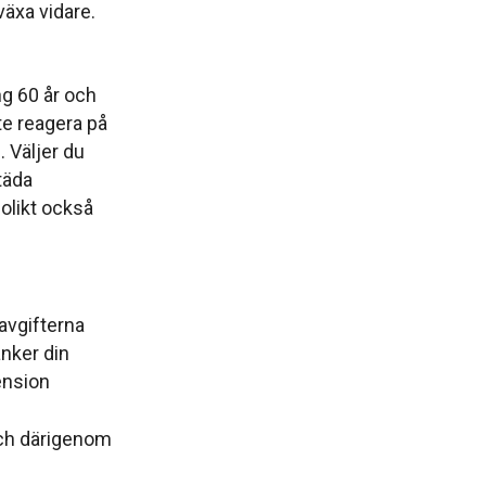
äxa vidare.
ng 60 år och
te reagera på
 Väljer du
äda
olikt också
 och därigenom