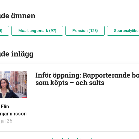
ade ämnen
9)
Moa Langemark (97)
Pension (128)
Sparanalytike
ade inlägg
Inför öppning: Rapporterande b
som köpts – och sålts
v
Elin
njaminsson
 jul 26