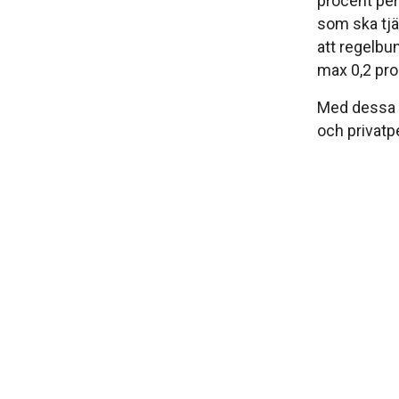
procent per 
som ska tjä
att regelbun
max 0,2 pr
Med dessa tv
och privatpe