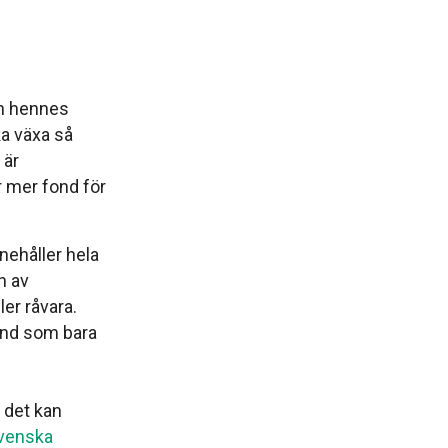
ch hennes
 växa så
är
r mer fond för
nehåller hela
n av
er råvara.
fond som bara
 det kan
svenska