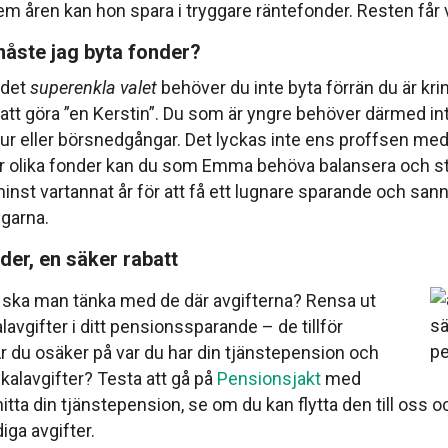
m åren kan hon spara i tryggare räntefonder. Resten får v
åste jag byta fonder?
t det
superenkla valet
behöver du inte byta förrän du är kri
 att göra ”en Kerstin”. Du som är yngre behöver därmed in
ur eller börsnedgångar. Det lyckas inte ens proffsen med.
er olika fonder kan du som Emma behöva balansera och st
minst vartannat år för att få ett lugnare sparande och sann
ngarna.
nder, en säker rabatt
ur ska man tänka med de där avgifterna? Rensa ut
avgifter i ditt pensionssparande – de tillför
Är du osäker på var du har din tjänstepension och
kalavgifter? Testa att gå på
Pensionsjakt
med
hitta din tjänstepension, se om du kan flytta den till oss
iga avgifter.