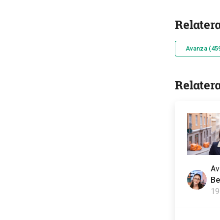
Relater
Avanza (45
Relater
A
Be
19