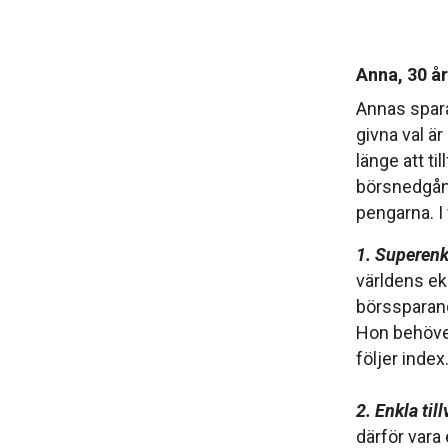
Anna, 30 år
Annas spara
givna val är
länge att ti
börsnedgån
pengarna. I 
1. Superenk
världens e
börssparand
Hon behöver 
följer index
2. Enkla till
därför vara 