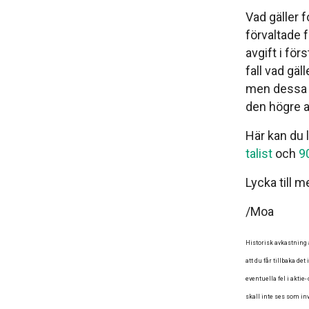
Vad gäller f
förvaltade 
avgift i för
fall vad gä
men dessa ma
den högre a
Här kan du 
talist
och
90
Lycka till 
/Moa
Historisk avkastning a
att du får tillbaka de
eventuella fel i akti
skall inte ses som inv