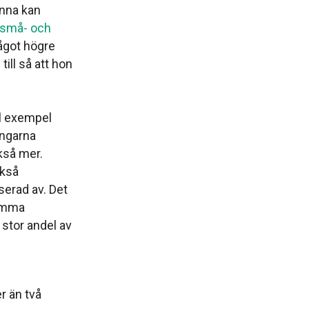
 Anna kan
små- och
ågot högre
ill så att hon
ill exempel
engarna
så mer.
kså
erad av. Det
samma
̊ stor andel av
 än två