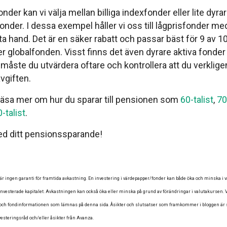
onder kan vi välja mellan billiga indexfonder eller lite dyrar
fonder. I dessa exempel håller vi oss till lågprisfonder me
sta hand. Det är en säker rabatt och passar bäst för 9 av 10
ller globalfonden. Visst finns det även dyrare aktiva fonder 
̊ste du utvärdera oftare och kontrollera att du verkligen f
vgiften.
läsa mer om hur du sparar till pensionen som
60-talist
,
70
-talist
.
med ditt pensionssparande!
̈r ingen garanti för framtida avkastning. En investering i värdepapper/fonder kan både öka och minska i vär
t investerade kapitalet. Avkastningen kan också öka eller minska på grund av förändringar i valutakursen. V
e- och fondinformationen som lämnas på denna sida. Åsikter och slutsatser som framkommer i bloggen är
esteringsråd och/eller åsikter från Avanza.