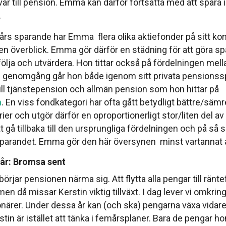
var till pension. Emma kan därför fortsätta med att spara 
.
 års sparande har Emma flera olika aktiefonder på sitt ko
 en överblick. Emma gör därför en städning för att göra s
följa och utvärdera. Hon tittar också på fördelningen mell
in genomgång går hon både igenom sitt privata pensions
ill tjänstepension och allmän pension som hon hittar på
n
. En viss fondkategori har ofta gått betydligt bättre/sämr
er och utgör därför en oproportionerligt stor/liten del av p
tt gå tillbaka till den ursprungliga fördelningen och på så s
parandet. Emma gör den här översynen minst vartannat å
 år: Bromsa sent
börjar pensionen närma sig. Att flytta alla pengar till ränt
 men då missar Kerstin viktig tillväxt. I dag lever vi omkring
ärer. Under dessa år kan (och ska) pengarna växa vidare
rstin är istället att tänka i femårsplaner. Bara de pengar 