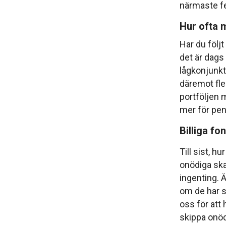
närmaste fe
Hur ofta m
Har du följ
det är dags
lågkonjunkt
däremot fl
portföljen 
mer för pe
Billiga fo
Till sist, h
onödiga skal
ingenting. 
om de har s
oss för att 
skippa onöd