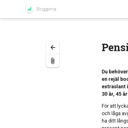
Pensi
Du behöver 
en rejäl bo
extraslant
30 år, 45 å
För att lyc
och låga avg
ha ditt lån