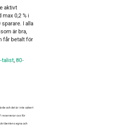
e aktivt
d max 0,2 % i
 sparare. I alla
som är bra,
år betalt för
-talist
,
80-
de och det är inte säkert
i reserverar oss för
 skribentens egna och