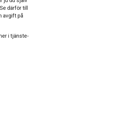
 ju du själv
e därför till
 avgift på
er i tjänste-