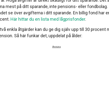
år. Höga avgifter är direkt skadligt för ditt sparande. Det är
na mest på ditt sparande, inte pensions- eller fondbolag. S
det se över avgifterna i ditt sparande. En billig fond har en
ocent.
Här hittar du en lista med lågprisfonder
.
å enkla åtgärder kan du ge dig själv upp till 30 procent m
nsion. Så här funkar det, uppdelat på ålder:
Annons