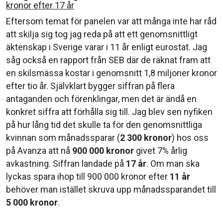
kronor efter 17 år
Eftersom temat för panelen var att många inte har råd
att skilja sig tog jag reda på att ett genomsnittligt
äktenskap i Sverige varar i 11 år enligt eurostat. Jag
såg också en rapport från SEB där de räknat fram att
en skilsmässa kostar i genomsnitt 1,8 miljoner kronor
efter tio år. Självklart bygger siffran på flera
antaganden och förenklingar, men det är ändå en
konkret siffra att förhålla sig till. Jag blev sen nyfiken
på hur lång tid det skulle ta för den genomsnittliga
kvinnan som månadssparar (
2 300
kronor
) hos oss
på Avanza att nå
900 000
kronor
givet 7% årlig
avkastning. Siffran landade på
17 år
. Om man ska
lyckas spara ihop till 900 000 kronor efter
11 år
behöver man istället skruva upp månadssparandet till
5 000 kronor
.