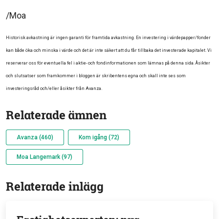
/Moa
Historisk avkastning är ingen garanti för framtida avkastning. En investering i värdepapper/fonder
kan både öka och minska i värde och det är inte säkert att du får tillbaka det investerade kapitalet. Vi
reserverar oss för eventuella fel i aktie- och fondinformationen som lämnas på denna sida. Åsikter
och slutsatser som framkommer i bloggen är skribentens egna och skall inte ses som
investeringsråd och/eller åsikter från Avanza.
Relaterade ämnen
Avanza (460)
Kom igång (72)
Moa Langemark (97)
Relaterade inlägg