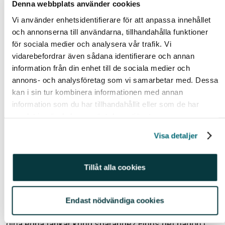
Denna webbplats använder cookies
Vi använder enhetsidentifierare för att anpassa innehållet
och annonserna till användarna, tillhandahålla funktioner
för sociala medier och analysera vår trafik. Vi
vidarebefordrar även sådana identifierare och annan
information från din enhet till de sociala medier och
annons- och analysföretag som vi samarbetar med. Dessa
Alla behöver ett sparande
kan i sin tur kombinera informationen med annan
Det är alltså viktigt för alla att ha ett sparande. Om det
information som du har tillhandahållit eller som de har
så är till ett körkort, en kontantinsats, pensionen eller
samlat in när du har använt deras tjänster.
att ha friheten att bryta upp från en situation man inte
Visa detaljer
trivs i. Men hur ska vi då göra för att få fler kvinnor att
komma igång med sitt sparande?
Tillåt alla cookies
Förutom det helt uppenbara – att fortsätta jobba för
minskat lönegap mellan kvinnor och män – tror jag att
det är viktigt att vi kvinnor som kommit igång med vår
Endast nödvändiga cookies
sparresa delar med oss av våra erfarenheter. Vad är
dina egna tankar kring sparande? Finns det någon i