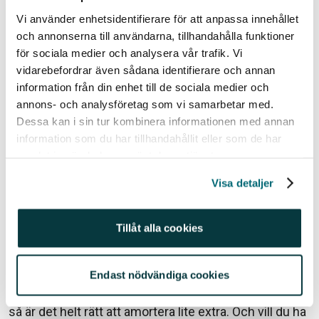
Vi använder enhetsidentifierare för att anpassa innehållet
och annonserna till användarna, tillhandahålla funktioner
för sociala medier och analysera vår trafik. Vi
vidarebefordrar även sådana identifierare och annan
information från din enhet till de sociala medier och
annons- och analysföretag som vi samarbetar med.
Dessa kan i sin tur kombinera informationen med annan
information som du har tillhandahållit eller som de har
samlat in när du har använt deras tjänster.
Visa detaljer
Du tjänar alltså mest
rent ekonomiskt
på att spara på
Tillåt alla cookies
börsen. Samtidigt är det mer ekonomiskt gynnsamt
att amortera än att spara på sparkonto. Men, om
målet inte är att ha störst ekonomisk vinning utan att
Endast nödvändiga cookies
minska månadskostnaderna och räntekänsligheten
så är det helt rätt att amortera lite extra. Och vill du ha