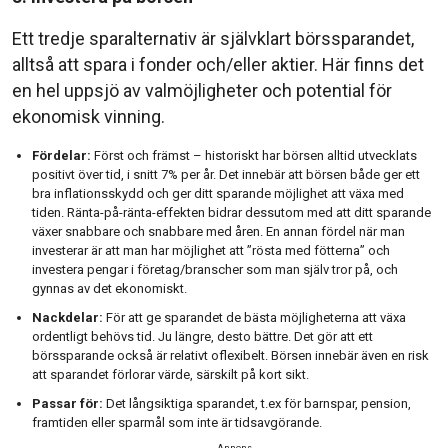
Ett tredje sparalternativ är självklart börssparandet,
alltså att spara i fonder och/eller aktier. Här finns det
en hel uppsjö av valmöjligheter och potential för
ekonomisk vinning.
Fördelar:
Först och främst – historiskt har börsen alltid utvecklats
positivt över tid, i snitt 7% per år. Det innebär att börsen både ger ett
bra inflationsskydd och ger ditt sparande möjlighet att växa med
tiden. Ränta-på-ränta-effekten bidrar dessutom med att ditt sparande
växer snabbare och snabbare med åren. En annan fördel när man
investerar är att man har möjlighet att ”rösta med fötterna” och
investera pengar i företag/branscher som man själv tror på, och
gynnas av det ekonomiskt.
Nackdelar:
För att ge sparandet de bästa möjligheterna att växa
ordentligt behövs tid. Ju längre, desto bättre. Det gör att ett
börssparande också är relativt oflexibelt. Börsen innebär även en risk
att sparandet förlorar värde, särskilt på kort sikt.
Passar för:
Det långsiktiga sparandet, t.ex för barnspar, pension,
framtiden eller sparmål som inte är tidsavgörande.