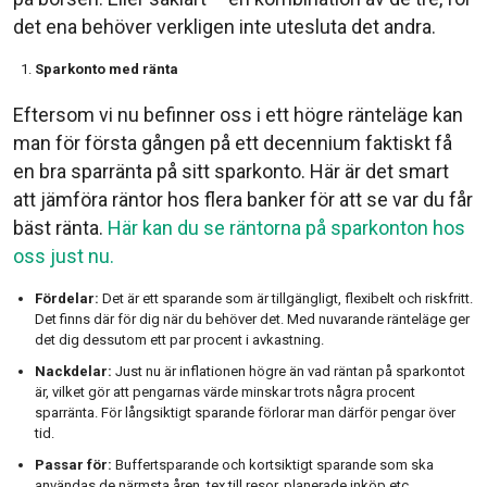
det ena behöver verkligen inte utesluta det andra.
Sparkonto med ränta
Eftersom vi nu befinner oss i ett högre ränteläge kan
man för första gången på ett decennium faktiskt få
en bra sparränta på sitt sparkonto. Här är det smart
att jämföra räntor hos flera banker för att se var du får
bäst ränta.
Här kan du se räntorna på sparkonton hos
oss just nu.
Fördelar:
Det är ett sparande som är tillgängligt, flexibelt och riskfritt.
Det finns där för dig när du behöver det. Med nuvarande ränteläge ger
det dig dessutom ett par procent i avkastning.
Nackdelar:
Just nu är inflationen högre än vad räntan på sparkontot
är, vilket gör att pengarnas värde minskar trots några procent
sparränta. För långsiktigt sparande förlorar man därför pengar över
tid.
Passar för:
Buffertsparande och kortsiktigt sparande som ska
användas de närmsta åren, tex till resor, planerade inköp etc.