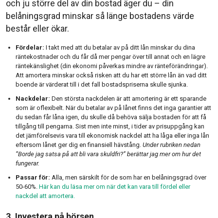
och ju större del av din bostad äger du – din
belåningsgrad minskar så länge bostadens värde
består eller ökar.
Fördelar:
I takt med att du betalar av på ditt lån minskar du dina
räntekostnader och du får då mer pengar över till annat och en lägre
räntekänslighet (din ekonomi påverkas mindre av ränteförändringar).
Att amortera minskar också risken att du har ett större lån än vad ditt
boende är värderat till i det fall bostadspriserna skulle sjunka.
Nackdelar:
Den största nackdelen är att amortering är ett sparande
som är oflexibelt. När du betalar av på lånet finns det inga garantier att
du sedan får låna igen, du skulle då behöva sälja bostaden för att få
tillgång till pengarna. Sist men inte minst, i tider av prisuppgång kan
det jämförelsevis vara till ekonomisk nackdel att ha låga eller inga lån
eftersom lånet ger dig en finansiell hävstång.
Under rubriken nedan
”Borde jag satsa på att bli vara skuldfri?” berättar jag mer om hur det
fungerar.
Passar för:
Alla, men särskilt för de som har en belåningsgrad över
50-60%.
Här kan du läsa mer om när det kan vara till fördel eller
nackdel att amortera.
3. Investera på börsen