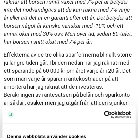
räknar att börsen i snitt växer med 7% per år betyder
inte det nödvändigtvis att du kan räkna med 7% varje
år eller att det är en garanti efter ett år. Det betyder att
börsen något år kanske minskar med -10% och ett
annat ökar med 30% osv. Men över tid, sedan 80-talet,
har börsen i snitt ökat med 7% per år.
Effekterna av de tre olika sparformerna blir allt större
ju längre tiden går. I bilden nedan har jag räknat med
ett sparande på 60 000 kr om året varje år i 20 år. Det
som man varje år sparar i räntekostnader på att
amortera har jag räknat att de investeras.
Beräkningen av räntesatsen på bolån och sparkonto
är såklart osäker men jag utgår från att den sjunker
tillbaka något de kommande åren.
Denna webbplats använder cookies