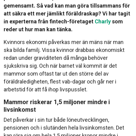
gemensamt. Så vad kan man göra tillsammans för
att säkra ett mer jämlikt föräldraskap? Vi har tagit
in experterna från fintech-företaget
Charly
som
reder ut hur man kan tänka.
Kvinnors ekonomi påverkas mer än mäns när man
ska bilda familj. Vissa kvinnor drabbas ekonomiskt
redan under graviditeten då många behöver
sjukskriva sig. Och när barnet väl kommit är det
mammor som oftast tar ut den större del av
föräldraledigheten, flest vab-dagar och går ner i
arbetstid för att få ihop livspusslet.
Mammor riskerar 1,5 miljoner mindre i
livsinkomst
Det påverkar i sin tur både löneutvecklingen,
pensionen och i slutänden hela livsinkomsten. Det
kan röra sig om hela 1,5 miljoner kronor mindre i