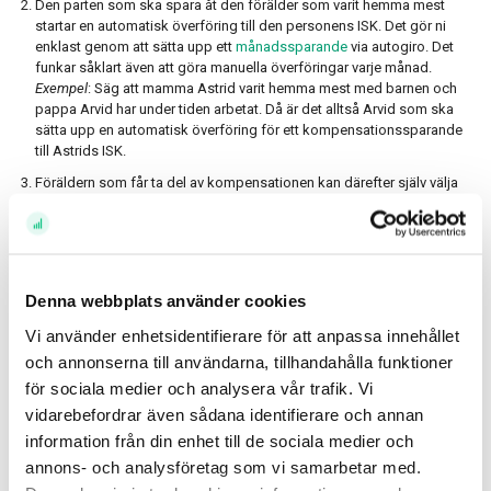
Den parten som ska spara åt den förälder som varit hemma mest
startar en automatisk överföring till den personens ISK. Det gör ni
enklast genom att sätta upp ett
månadssparande
via autogiro. Det
funkar såklart även att göra manuella överföringar varje månad.
Exempel
: Säg att mamma Astrid varit hemma mest med barnen och
pappa Arvid har under tiden arbetat. Då är det alltså Arvid som ska
sätta upp en automatisk överföring för ett kompensationssparande
till Astrids ISK.
Föräldern som får ta del av kompensationen kan därefter själv välja
vad som görs med pengarna. Men det bör behandlas som ett
långsiktigt sparande, till exempel som ett privat pensionssparande
och således investeras med hög risk i t.ex aktiefonder.
Här kan du
läsa om hur du kommer igång med ett börssparande.
Se till att sparandet registreras som enskild egendom i
Denna webbplats använder cookies
äktenskapsförordet
i det fall ni är gifta.
Vi använder enhetsidentifierare för att anpassa innehållet
och annonserna till användarna, tillhandahålla funktioner
Vi vill att det ska vara enkelt att få en jämlik
för sociala medier och analysera vår trafik. Vi
livsinkomst. Hoppas ni känner att ni är ett steg
vidarebefordrar även sådana identifierare och annan
närmare på vägen!
information från din enhet till de sociala medier och
/Lisa och Alexandra, grundare av Charly
annons- och analysföretag som vi samarbetar med.