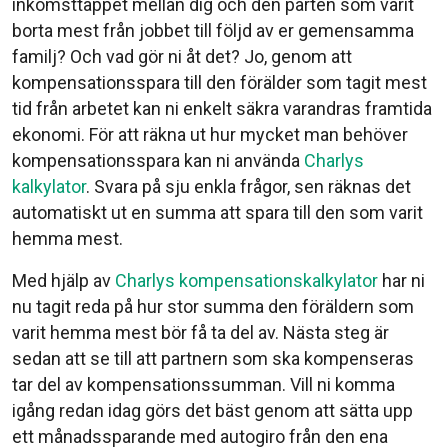
inkomsttappet mellan dig och den parten som varit
borta mest från jobbet till följd av er gemensamma
familj? Och vad gör ni åt det? Jo, genom att
kompensationsspara till den förälder som tagit mest
tid från arbetet kan ni enkelt säkra varandras framtida
ekonomi. För att räkna ut hur mycket man behöver
kompensationsspara kan ni använda
Charlys
kalkylator
. Svara på sju enkla frågor, sen räknas det
automatiskt ut en summa att spara till den som varit
hemma mest.
Med hjälp av
Charlys kompensationskalkylator
har ni
nu tagit reda på hur stor summa den föräldern som
varit hemma mest bör få ta del av. Nästa steg är
sedan att se till att partnern som ska kompenseras
tar del av kompensationssumman. Vill ni komma
igång redan idag görs det bäst genom att sätta upp
ett månadssparande med autogiro från den ena