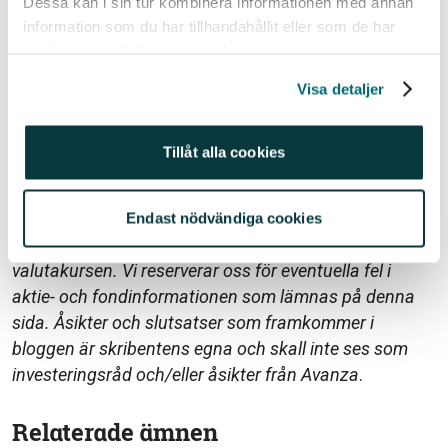
Dessa kan i sin tur kombinera informationen med annan
Charly
är ett fintech-företag som arbetar för att
information som du har tillhandahållit eller som de har
förändra de ekonomiska ojämlikheter som sker vid
samlat in när du har använt deras tjänster.
familjebildning. Där det är svårt att dela lika hjälper
Visa detaljer
Charly er att veta hur ni ska kompensera varandra.
Historisk avkastning är ingen garanti för framtida
Tillåt alla cookies
avkastning. En investering i värdepapper/fonder kan
både öka och minska i värde och det är inte säkert att
du får tillbaka det investerade kapitalet. Avkastningen
Endast nödvändiga cookies
kan också öka eller minska på grund av förändringar i
valutakursen. Vi reserverar oss för eventuella fel i
aktie- och fondinformationen som lämnas på denna
sida. Åsikter och slutsatser som framkommer i
bloggen är skribentens egna och skall inte ses som
investeringsråd och/eller åsikter från Avanza
.
Relaterade ämnen