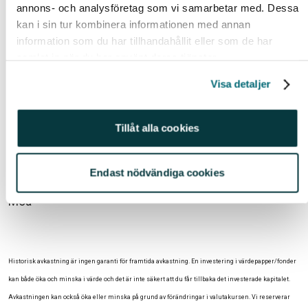
annons- och analysföretag som vi samarbetar med. Dessa
kan i sin tur kombinera informationen med annan
information som du har tillhandahållit eller som de har
samlat in när du har använt deras tjänster.
Visa detaljer
Tillåt alla cookies
Trevlig helg!
Endast nödvändiga cookies
Moa
Historisk avkastning är ingen garanti för framtida avkastning. En investering i värdepapper/fonder
kan både öka och minska i värde och det är inte säkert att du får tillbaka det investerade kapitalet.
Avkastningen kan också öka eller minska på grund av förändringar i valutakursen. Vi reserverar