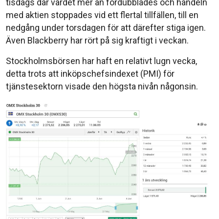
tisdags där värdet mer än fördubblades och handeln
med aktien stoppades vid ett flertal tillfällen, till en
nedgång under torsdagen för att därefter stiga igen.
Även Blackberry har rört på sig kraftigt i veckan.
Stockholmsbörsen har haft en relativt lugn vecka,
detta trots att inköpschefsindexet (PMI) för
tjänstesektorn visade den högsta nivån någonsin.