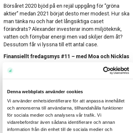
Börsåret 2020 bjöd på en rejäl uppgång för ”gröna
aktier” medan 2021 börjat desto mer modest. Hur ska
man tänka nu och har det långsiktiga caset
förändrats? Alexander investerar inom miljöteknik,
vatten och förnybar energi men vad skiljer dem åt?
Dessutom får vi lyssna till ett antal case.
Finansiellt fredagsmys #11 – med Moa och Nicklas
Titta på det rykande färska fredagsmyset #9 där du
får veckan uppsummerad av Nicklas och mig. Vi
fördjupar oss i det socialdemokratiska förslaget,
häpnar över svängningarna i meme-stocks och
Denna webbplats använder cookies
funderar över om dessa svängningar är här för att
Vi använder enhetsidentifierare för att anpassa innehållet
stanna. Och så lite konjunktur-mätare på det. Njut av
och annonserna till användarna, tillhandahålla funktioner
det längsta avsnittet – någonsin!
för sociala medier och analysera vår trafik. Vi
vidarebefordrar även sådana identifierare och annan
information från din enhet till de sociala medier och