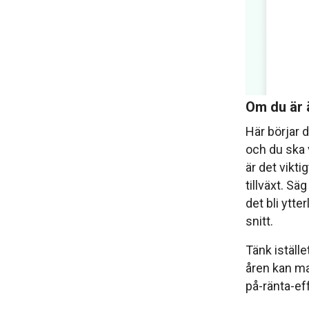
Om du är ä
Här börjar 
och du ska 
är det vikti
tillväxt. Sä
det bli ytte
snitt.
Tänk istäl
åren kan ma
på-ränta-ef