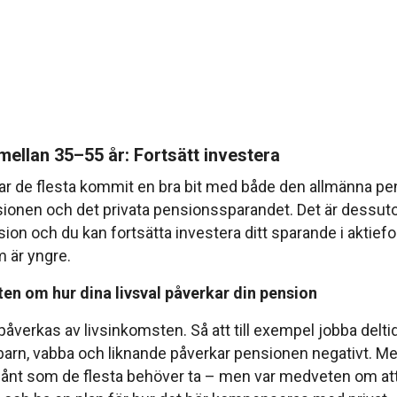
ellan 35–55 år: Fortsätt investera
t har de flesta kommit en bra bit med både den allmänna pe
ionen och det privata pensionssparandet. Det är dessut
nsion och du kan fortsätta investera ditt sparande i aktief
 är yngre.
en om hur dina livsval påverkar din pension
åverkas av livsinkomsten. Så att till exempel jobba delt
arn, vabba och liknande påverkar pensionen negativt. Me
sånt som de flesta behöver ta – men var medveten om att