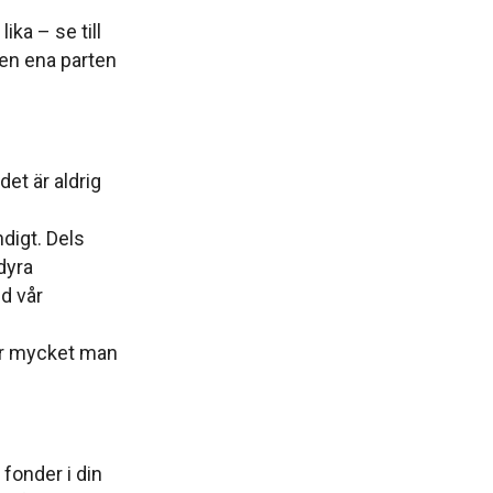
ika – se till
en ena parten
det är aldrig
ndigt. Dels
dyra
d vår
hur mycket man
fonder i din