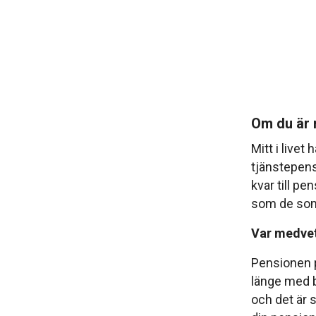
Om du är m
Mitt i live
tjänstepens
kvar till pe
som de som
Var medvet
Pensionen p
länge med b
och det är 