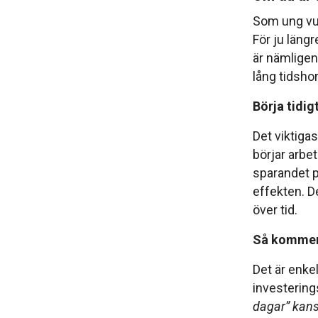
Som ung vux
För ju längr
är nämligen
lång tidshor
Börja tidig
Det viktigas
börjar arbe
sparandet på
effekten. De
över tid.
Så kommer
Det är enke
investering
dagar” kans