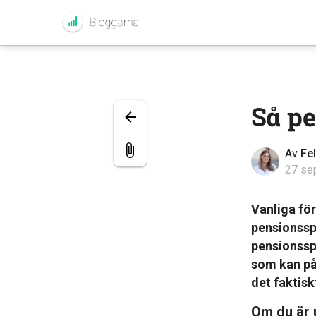
Så pe
Av
Fe
27 se
Vanliga för
pensionsspa
pensionssp
som kan påv
det faktis
Om du är u