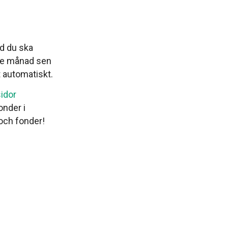
id du ska
arje månad sen
t automatiskt.
idor
onder i
och fonder!