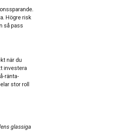
sionssparande.
ta. Högre risk
en så pass
ekt när du
tt investera
å-ränta-
lar stor roll
dens glassiga