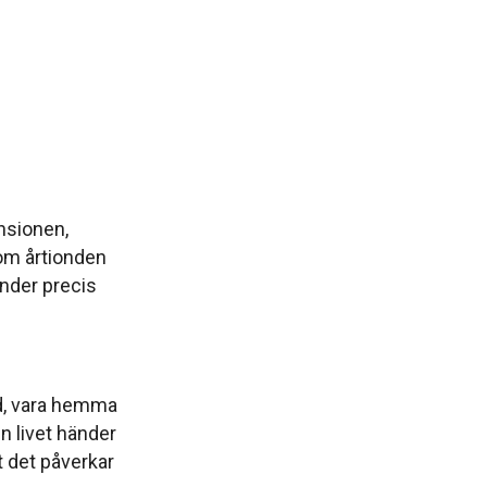
nsionen,
om årtionden
onder precis
id, vara hemma
n livet händer
 det påverkar