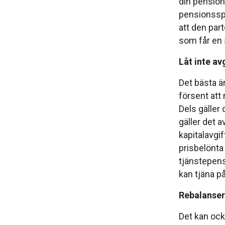
din pension
pensionsspar
att den par
som får en
Låt inte av
Det bästa är
försent att 
Dels gäller 
gäller det a
kapitalavgi
prisbelönta
tjänstepensi
kan tjäna på
Rebalansera
Det kan ock