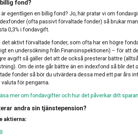
billig fond?
ad är egentligen en billig fond? Jo, här pratar vi om fondavg
indexfonder (ofta passivt förvaltade fonder) så brukar man
ta 0,3% i fondavgift.
 det aktivt förvaltade fonder, som ofta har en högre fonda
ligt en undersökning från Finansinspektionen) – för att d
re avgift så gäller det att de också presterar bättre (allts
tning). Om de inte går bättre än en indexfond så blir det
d
altade fonder så bör du utvärdera dessa med ett par års in
år valuta för pengarna.
läsa mer om fondavgifter och hur det påverkar ditt spara
terar andra sin tjänstepension?
e aktierna:
 B