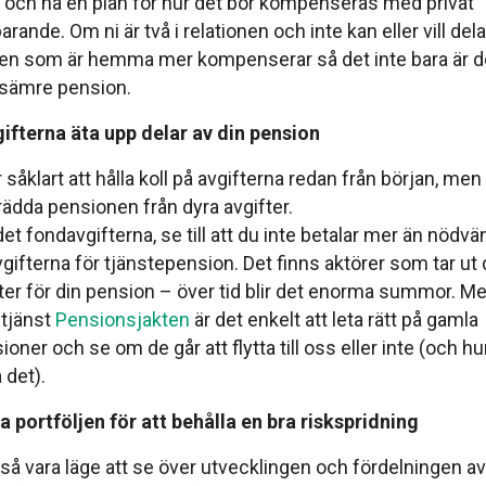
 och ha en plan för hur det bör kompenseras med privat
ande. Om ni är två i relationen och inte kan eller vill dela l
ten som är hemma mer kompenserar så det inte bara är d
 sämre pension.
gifterna äta upp delar av din pension
 såklart att hålla koll på avgifterna redan från början, men 
rädda pensionen från dyra avgifter.
det fondavgifterna, se till att du inte betalar mer än nödvä
vgifterna för tjänstepension. Det finns aktörer som tar ut 
fter för din pension – över tid blir det enorma summor. Me
 tjänst
Pensionsjakten
är det enkelt att leta rätt på gamla
oner och se om de går att flytta till oss eller inte (och 
 det).
 portföljen för att behålla en bra riskspridning
så vara läge att se över utvecklingen och fördelningen av 