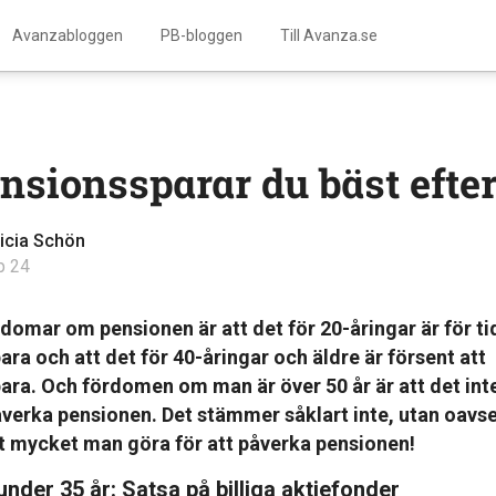
Avanzabloggen
PB-bloggen
Till Avanza.se
nsionssparar du bäst efter
licia Schön
p 24
domar om pensionen är att det för 20-åringar är för tid
ra och att det för 40-åringar och äldre är försent att
ara. Och fördomen om man är över 50 år är att det inte
erka pensionen. Det stämmer såklart inte, utan oavset
kt mycket man göra för att påverka pensionen!
nder 35 år: Satsa på billiga aktiefonder