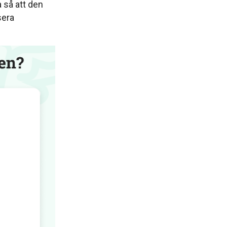
a så att den
sera