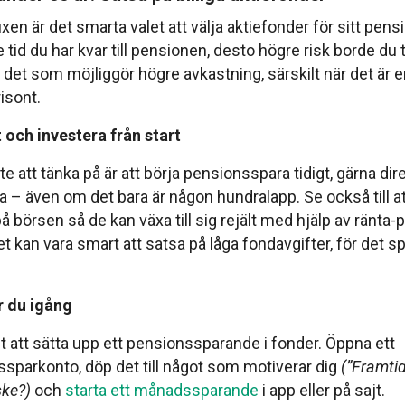
en är det smarta valet att välja aktiefonder för sitt pen
e tid du har kvar till pensionen, desto högre risk borde du 
 det som möjliggör högre avkastning, särskilt när det är 
isont.
t och investera från start
te att tänka på är att börja pensionsspara tidigt, gärna dir
ta – även om det bara är någon hundralapp. Se också till a
 börsen så de kan växa till sig rejält med hjälp av ränta-p
t kan vara smart att satsa på låga fondavgifter, för det spe
 du igång
lt att sätta upp ett pensionssparande i fonder. Öppna ett
ssparkonto, döp det till något som motiverar dig
(”Framti
ke?)
och
starta ett månadssparande
i app eller på sajt.