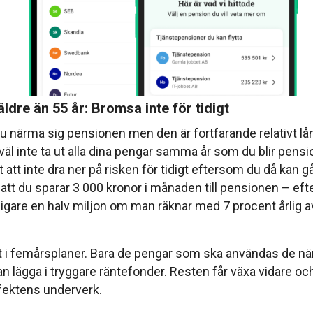
ldre än 55 år: Bromsa inte för tidigt
du närma sig pensionen men den är fortfarande relativt lå
väl inte ta ut alla dina pengar samma år som du blir pensi
gt att inte dra ner på risken för tidigt eftersom du då kan 
g att du sparar 3 000 kronor i månaden till pensionen – eft
rligare en halv miljon om man räknar med 7 procent årlig a
let i femårsplaner. Bara de pengar som ska användas de n
n lägga i tryggare räntefonder. Resten får växa vidare och
fektens underverk.