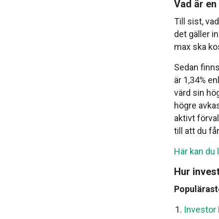
Vad är en 
Till sist, v
det gäller 
max ska kos
Sedan finns
är 1,34% en
värd sin hög
högre avkas
aktivt förv
till att du f
Här kan du 
Hur inves
Populärast
Investor