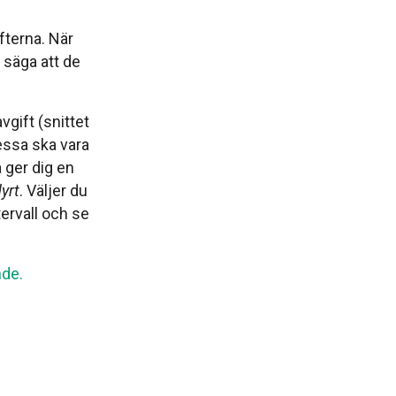
ifterna. När
 säga att de
vgift (snittet
essa ska vara
å ger dig en
yrt
. Väljer du
tervall och se
nde.