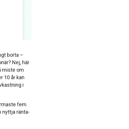
ngt borta –
onär? Nej, här
gå miste om
er 10 år kan
vkastning i
ärmaste fem
 nyttja ränta-